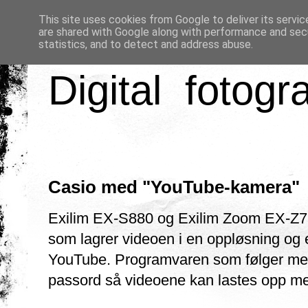
This site uses cookies from Google to deliver its servic
are shared with Google along with performance and secu
statistics, and to detect and address abuse.
Digital fotogr
Casio med "YouTube-kamera"
Exilim EX-S880 og Exilim Zoom EX-Z77 
som lagrer videoen i en oppløsning og e
YouTube. Programvaren som følger me
passord så videoene kan lastes opp me