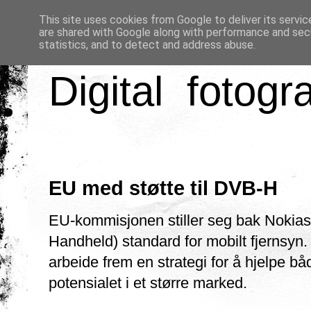
This site uses cookies from Google to deliver its servic
are shared with Google along with performance and secu
statistics, and to detect and address abuse.
Digital fotogr
EU med støtte til DVB-H
EU-kommisjonen stiller seg bak Nokias
Handheld) standard for mobilt fjernsyn
arbeide frem en strategi for å hjelpe båd
potensialet i et større marked.