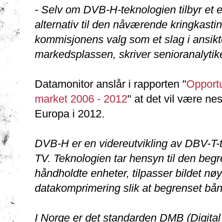
- Selv om DVB-H-teknologien tilbyr et e
alternativ til den nåværende kringkast
kommisjonens valg som et slag i ansikt
markedsplassen, skriver senioranalytike
Datamonitor anslår i rapporten "
Opportu
market 2006 - 2012
" at det vil være ne
Europa i 2012.
DVB-H er en videreutvikling av DBV-T-tek
TV. Teknologien tar hensyn til den beg
håndholdte enheter, tilpasser bildet nø
datakomprimering slik at begrenset bånd
I Norge er det standarden DMB (Digita