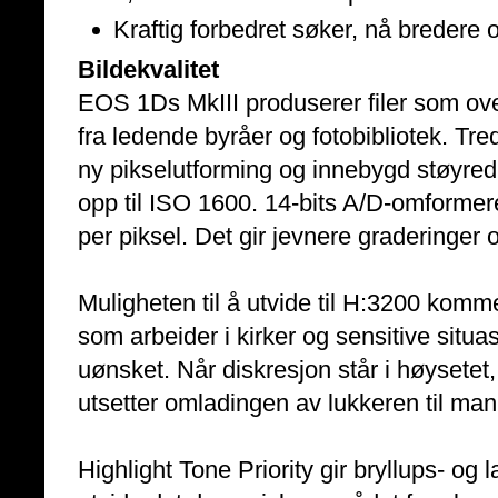
Kraftig forbedret søker, nå bredere 
Bildekvalitet
EOS 1Ds MkIII produserer filer som ove
fra ledende byråer og fotobibliotek. T
ny pikselutforming og innebygd støyredu
opp til ISO 1600. 14-bits A/D-omformere
per piksel. Det gir jevnere graderinger
Muligheten til å utvide til H:3200 kommer
som arbeider i kirker og sensitive situas
uønsket. Når diskresjon står i høysetet
utsetter omladingen av lukkeren til man
Highlight Tone Priority gir bryllups- og 