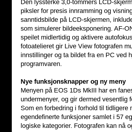
Den lyssterke 3,0-tommers LCD-skjerm
piksler for presis innramming og visnin
sanntidsbilde på LCD-skjermen, inkluder
som simulerer bildeeksponering. AF-ON
speilet midlertidig og aktivere autofoku
fotoatelieret gir Live View fotografen m
innstillinger og ta bildet fra en PC ved
programvaren.
Nye funksjonsknapper og ny meny
Menyen på EOS 1Ds MkIII har en fanestr
undermenyer, og gir dermed vesentlig f
Som en forbedring i forhold til tidligere
egendefinerte funksjoner samlet i 57 ege
logiske kategorier. Fotografen kan nå 