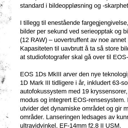
standard i bildeoppløsning og -skarphet 
I tillegg til enestående fargegjengivels
bilder per sekund ved serieopptak og bi
(12 RAW) – uovertruffent av noe anne
Kapasiteten til uavbrutt å ta så store b
at studiofotografer skal gå over til EOS
EOS 1Ds MkIII arver den nye teknologip
1D Mark III tidligere i år, inkludert 63
autofokussystem med 19 kryssensorer
modus og integrert EOS-rensesystem. F
utvider det dynamiske området og gir me
områder. Lanseringen ledsages av kun
ultravidvinkel, EF-14mm f2.8 II USM.