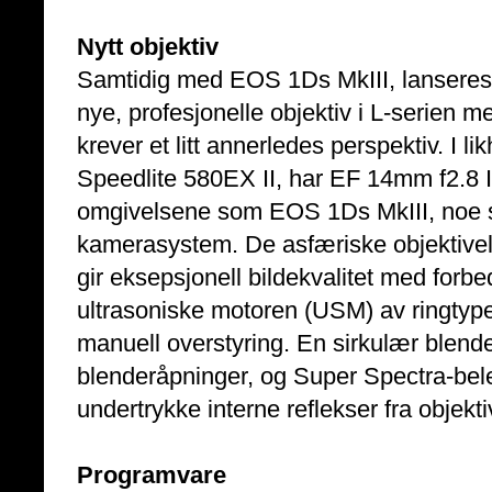
Nytt objektiv
Samtidig med EOS 1Ds MkIII, lansere
nye, profesjonelle objektiv i L-serien m
krever et litt annerledes perspektiv. I li
Speedlite 580EX II, har EF 14mm f2.8 
omgivelsene som EOS 1Ds MkIII, noe so
kamerasystem. De asfæriske objektiv
gir eksepsjonell bildekvalitet med forbe
ultrasoniske motoren (USM) av ringtype 
manuell overstyring. En sirkulær blend
blenderåpninger, og Super Spectra-bel
undertrykke interne reflekser fra objekt
Programvare