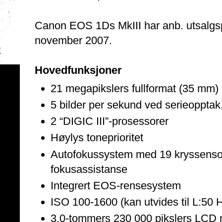
Canon EOS 1Ds MkIII har anb. utsalgspr
november 2007.
Hovedfunksjoner
21 megapikslers fullformat (35 m
5 bilder per sekund ved serieopptak, 
2 “DIGIC III”-prosessorer
Høylys toneprioritet
Autofokussystem med 19 kryssensor
fokusassistanse
Integrert EOS-rensesystem
ISO 100-1600 (kan utvides til L:50 
3,0-tommers 230 000 pikslers LCD 