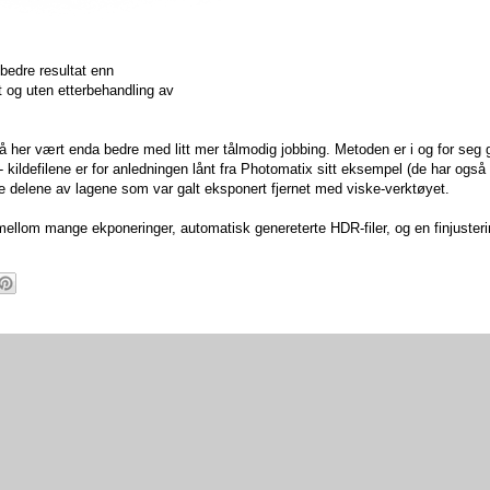
 bedre resultat enn
t og uten etterbehandling av
å her vært enda bedre med litt mer tålmodig jobbing. Metoden er i og for seg
lag - kildefilene er for anledningen lånt fra Photomatix sitt eksempel (de har også
de delene av lagene som var galt eksponert fjernet med viske-verktøyet.
t mellom mange ekponeringer, automatisk genereterte HDR-filer, og en finjusteri