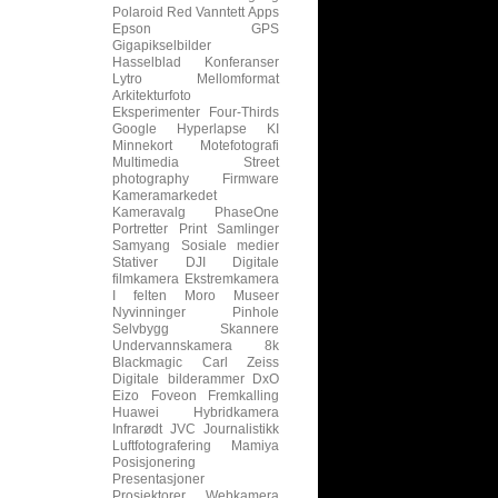
Polaroid
Red
Vanntett
Apps
Epson
GPS
Gigapikselbilder
Hasselblad
Konferanser
Lytro
Mellomformat
Arkitekturfoto
Eksperimenter
Four-Thirds
Google
Hyperlapse
KI
Minnekort
Motefotografi
Multimedia
Street
photography
Firmware
Kameramarkedet
Kameravalg
PhaseOne
Portretter
Print
Samlinger
Samyang
Sosiale medier
Stativer
DJI
Digitale
filmkamera
Ekstremkamera
I felten
Moro
Museer
Nyvinninger
Pinhole
Selvbygg
Skannere
Undervannskamera
8k
Blackmagic
Carl Zeiss
Digitale bilderammer
DxO
Eizo
Foveon
Fremkalling
Huawei
Hybridkamera
Infrarødt
JVC
Journalistikk
Luftfotografering
Mamiya
Posisjonering
Presentasjoner
Prosjektorer
Webkamera