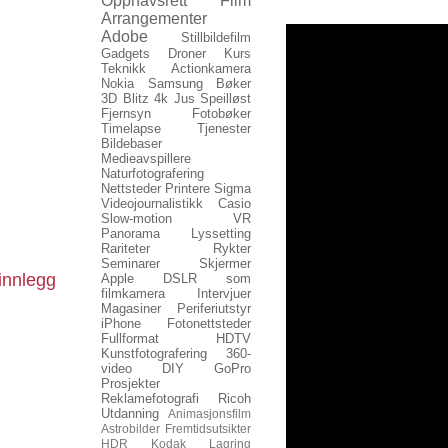
Opphavsrett
Film
Arrangementer
Adobe
Stillbildefilm
Gadgets
Droner
Kurs
Teknikk
Actionkamera
Nokia
Samsung
Bøker
3D
Blitz
4k
Jus
Speilløst
Fjernsyn
Fotobøker
Timelapse
Tjenester
Bildebaser
Medieavspillere
Naturfotografering
Nettsteder
Printere
Sigma
Videojournalistikk
Casio
Slow-motion
VR
Panorama
Lyssetting
Rariteter
Rykter
Seminarer
Skjermer
innlegg
Apple
DSLR som
filmkamera
Intervjuer
Magasiner
Periferiutstyr
iPhone
Fotonettsteder
Fullformat
HDTV
Kunstfotografering
360-
video
DIY
GoPro
Prosjekter
Reklamefotografi
Ricoh
Utdanning
Animasjonsfilm
Astrobilder
Fremtidsutsikter
HDR
Kodak
Lagring