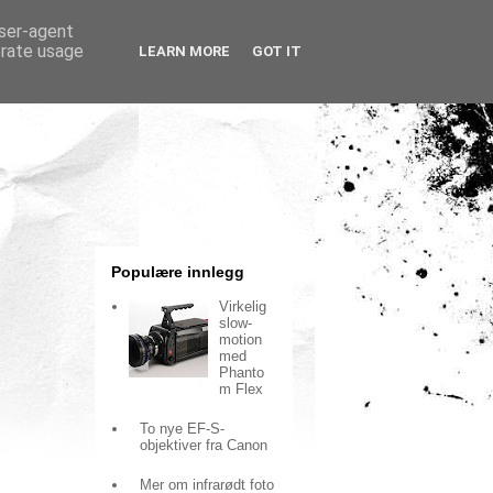
user-agent
erate usage
LEARN MORE
GOT IT
Populære innlegg
Virkelig
slow-
motion
med
Phanto
m Flex
To nye EF-S-
objektiver fra Canon
Mer om infrarødt foto