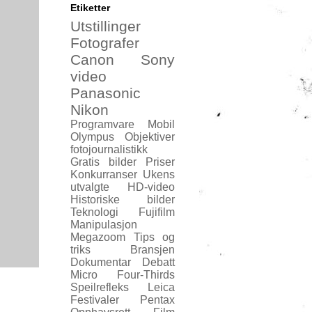
Etiketter
Utstillinger
Fotografer
Canon
Sony
video
Panasonic
Nikon
Programvare
Mobil
Olympus
Objektiver
fotojournalistikk
Gratis bilder
Priser
Konkurranser
Ukens
utvalgte
HD-video
Historiske bilder
Teknologi
Fujifilm
Manipulasjon
Megazoom
Tips og
triks
Bransjen
Dokumentar
Debatt
Micro Four-Thirds
Speilrefleks
Leica
Festivaler
Pentax