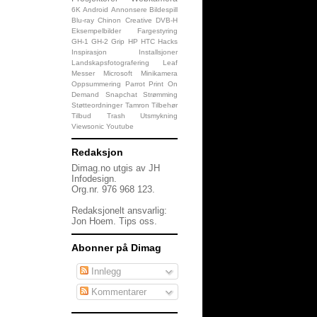
6K
Android
Annonsere
Bildespill
Blu-ray
Chinon
Creative
DVB-H
Eksempelbilder
Fargestyring
GH-1
GH-2
Grip
HP
HTC
Hacks
Inspirasjon
Installsjoner
Landskapsfotografering
Leaf
Messer
Microsoft
Minikamera
Oppsummering
Parrot
Print On
Demand
Snapchat
Strømming
Støtteordninger
Tamron
Tilbehør
Tilbud
Trash
Utsmykning
Viewsonic
Youtube
Redaksjon
Dimag.no utgis av JH
Infodesign.
Org.nr. 976 968 123.
Redaksjonelt ansvarlig:
Jon Hoem.
Tips oss
.
Abonner på Dimag
Innlegg
Kommentarer