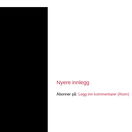
Nyere innlegg
Abonner på:
Legg inn kommentarer (Atom)