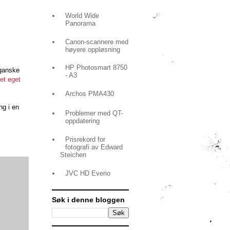
World Wide
Panorama
Canon-scannere med
høyere oppløsning
HP Photosmart 8750
 ganske
- A3
et eget
Archos PMA430
ng i en
Problemer med QT-
oppdatering
Prisrekord for
fotografi av Edward
Steichen
JVC HD Everio
Søk i denne bloggen