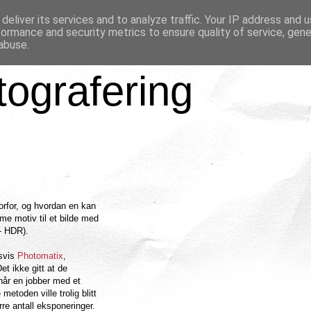
deliver its services and to analyze traffic. Your IP address and 
formance and security metrics to ensure quality of service, gen
abuse.
tografering
vorfor, og hvordan en kan
me motiv til et bilde med
- HDR).
dsvis
Photomatix
,
Det ikke gitt at de
år en jobber med et
metoden ville trolig blitt
re antall eksponeringer.