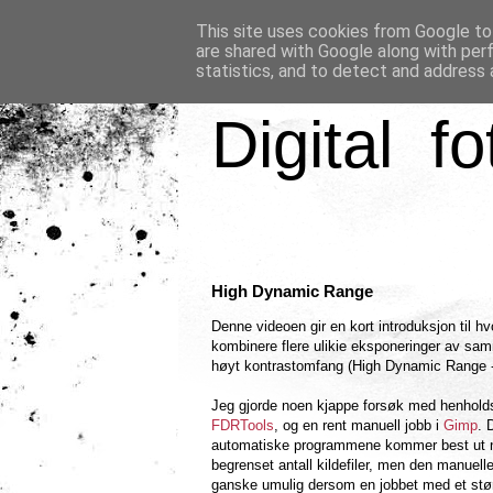
This site uses cookies from Google to 
are shared with Google along with per
statistics, and to detect and address 
Digital fo
High Dynamic Range
Denne videoen gir en kort introduksjon til h
kombinere flere ulikie eksponeringer av sam
høyt kontrastomfang (High Dynamic Range 
Jeg gjorde noen kjappe forsøk med henhol
FDRTools
, og en rent manuell jobb i
Gimp
. 
automatiske programmene kommer best ut n
begrenset antall kildefiler, men den manuelle 
ganske umulig dersom en jobbet med et stør