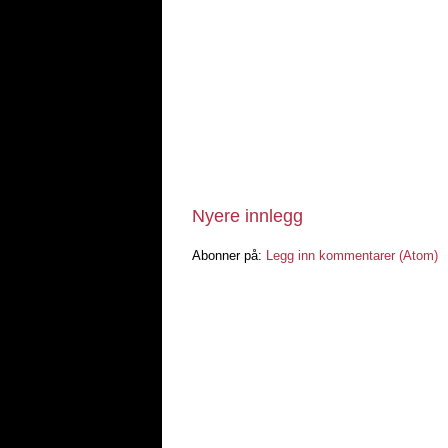
Nyere innlegg
Abonner på:
Legg inn kommentarer (Atom)