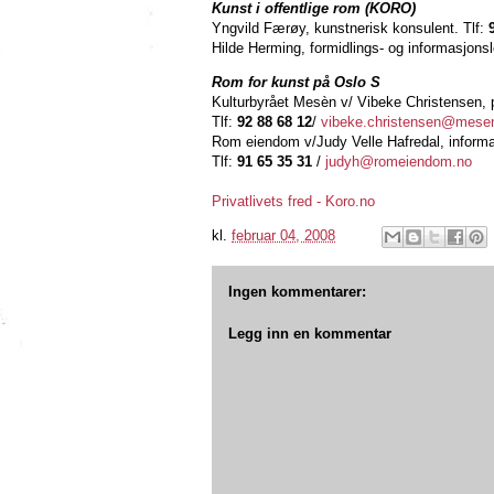
Kunst i offentlige rom (KORO)
Yngvild Færøy, kunstnerisk konsulent. Tlf:
Hilde Herming, formidlings- og informasjonsl
Rom for kunst på Oslo S
Kulturbyrået Mesèn v/ Vibeke Christensen, p
Tlf:
92 88 68 12
/
vibeke.christensen@mese
Rom eiendom v/Judy Velle Hafredal, informa
Tlf:
91 65 35 31
/
judyh@romeiendom.no
Privatlivets fred - Koro.no
kl.
februar 04, 2008
Ingen kommentarer:
Legg inn en kommentar