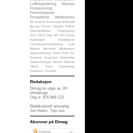
Luftfotografering
Mamiya
Posisjonering
Presentasjoner
Prosjektorer
Webkamera
6K
Android
Annonsere
Bildespill
Blu-ray
Chinon
Creative
DVB-H
Eksempelbilder
Fargestyring
GH-1
GH-2
Grip
HP
HTC
Hacks
Inspirasjon
Installsjoner
Landskapsfotografering
Leaf
Messer
Microsoft
Minikamera
Oppsummering
Parrot
Print On
Demand
Snapchat
Strømming
Støtteordninger
Tamron
Tilbehør
Tilbud
Trash
Utsmykning
Viewsonic
Youtube
Redaksjon
Dimag.no utgis av JH
Infodesign.
Org.nr. 976 968 123.
Redaksjonelt ansvarlig:
Jon Hoem.
Tips oss
.
Abonner på Dimag
Innlegg