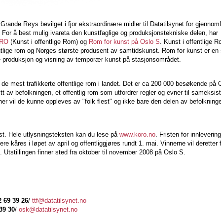
Grande Røys bevilget i fjor ekstraordinære midler til Datatilsynet for gjennom
For å best mulig ivareta den kunstfaglige og produksjonstekniske delen, har
RO
(Kunst i offentlige Rom) og
Rom for kunst på Oslo S
. Kunst i offentlige 
ntlige rom og Norges største produsent av samtidskunst. Rom for kunst er en 
e produksjon og visning av temporær kunst på stasjonsområdet.
v de mest trafikkerte offentlige rom i landet. Det er ca 200 000 besøkende på 
itt av befolkningen, et offentlig rom som utfordrer regler og evner til sameksis
r vil de kunne oppleves av "folk flest" og ikke bare den delen av befolknin
st. Hele utlysningsteksten kan du lese på
www.koro.no
. Fristen for innleverin
nere kåres i løpet av april og offentliggjøres rundt 1. mai. Vinnerne vil deretter 
e. Utstillingen finner sted fra oktober til november 2008 på Oslo S.
2 69 39 26
/
ttf@datatilsynet.no
39 30
/
osk@datatilsynet.no