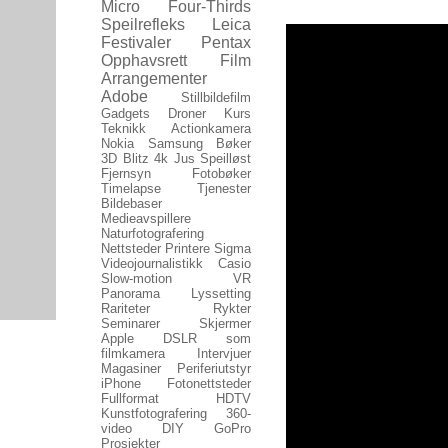
Micro Four-Thirds
Speilrefleks
Leica
Festivaler
Pentax
Opphavsrett
Film
Arrangementer
Adobe
Stillbildefilm
Gadgets
Droner
Kurs
Teknikk
Actionkamera
Nokia
Samsung
Bøker
3D
Blitz
4k
Jus
Speilløst
Fjernsyn
Fotobøker
Timelapse
Tjenester
Bildebaser
Medieavspillere
Naturfotografering
Nettsteder
Printere
Sigma
Videojournalistikk
Casio
Slow-motion
VR
Panorama
Lyssetting
Rariteter
Rykter
Seminarer
Skjermer
Apple
DSLR som
filmkamera
Intervjuer
Magasiner
Periferiutstyr
iPhone
Fotonettsteder
Fullformat
HDTV
Kunstfotografering
360-
video
DIY
GoPro
Prosjekter