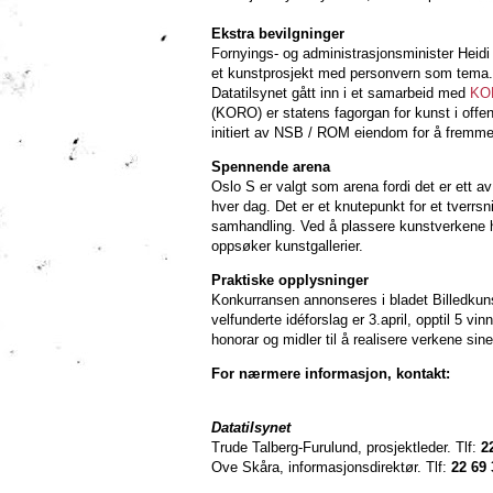
Ekstra bevilgninger
Fornyings- og administrasjonsminister Heidi 
et kunstprosjekt med personvern som tema. 
Datatilsynet gått inn i et samarbeid med
KO
(KORO) er statens fagorgan for kunst i offe
initiert av NSB / ROM eiendom for å fremm
Spennende arena
Oslo S er valgt som arena fordi det er ett a
hver dag. Det er et knutepunkt for et tverrsn
samhandling. Ved å plassere kunstverkene he
oppsøker kunstgallerier.
Praktiske opplysninger
Konkurransen annonseres i bladet Billedkun
velfunderte idéforslag er 3.april, opptil 5 vin
honorar og midler til å realisere verkene sin
For nærmere informasjon, kontakt:
Datatilsynet
Trude Talberg-Furulund, prosjektleder. Tlf:
2
Ove Skåra, informasjonsdirektør. Tlf:
22 69 