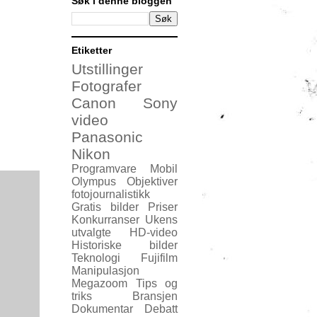
Søk i denne bloggen
Etiketter
Utstillinger
Fotografer
Canon
Sony
video
Panasonic
Nikon
Programvare
Mobil
Olympus
Objektiver
fotojournalistikk
Gratis bilder
Priser
Konkurranser
Ukens
utvalgte
HD-video
Historiske bilder
Teknologi
Fujifilm
Manipulasjon
Megazoom
Tips og
triks
Bransjen
Dokumentar
Debatt