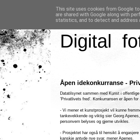
This site uses cookies from Google to 
are shared with Google along with per
statistics, and to detect and address 
Digital fo
Åpen idekonkurranse - Priv
Datatilsynet sammen med Kunst i offentlige
’Privatlivets fred’. Konkurransen er åpen fo
- Vi mener et kunstprosjekt vil kunne fremme
tankevekkende og viktig sier Georg Apenes, 
personvern belyses og gjerne utvikles.
- Prosjektet har også til hensikt å engasjere
kanskje antyde nye svar, mener Apenes.