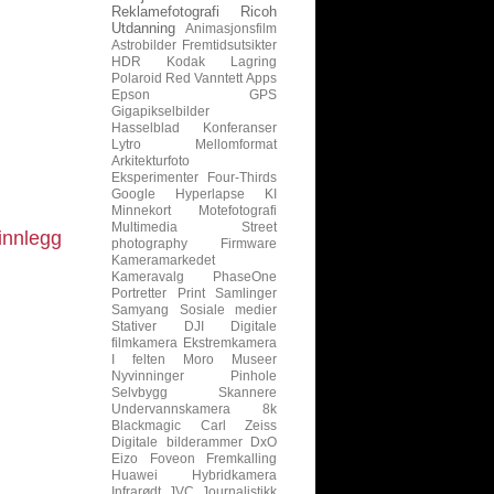
Reklamefotografi
Ricoh
Utdanning
Animasjonsfilm
Astrobilder
Fremtidsutsikter
HDR
Kodak
Lagring
Polaroid
Red
Vanntett
Apps
Epson
GPS
Gigapikselbilder
Hasselblad
Konferanser
Lytro
Mellomformat
Arkitekturfoto
Eksperimenter
Four-Thirds
Google
Hyperlapse
KI
Minnekort
Motefotografi
Multimedia
Street
innlegg
photography
Firmware
Kameramarkedet
Kameravalg
PhaseOne
Portretter
Print
Samlinger
Samyang
Sosiale medier
Stativer
DJI
Digitale
filmkamera
Ekstremkamera
I felten
Moro
Museer
Nyvinninger
Pinhole
Selvbygg
Skannere
Undervannskamera
8k
Blackmagic
Carl Zeiss
Digitale bilderammer
DxO
Eizo
Foveon
Fremkalling
Huawei
Hybridkamera
Infrarødt
JVC
Journalistikk