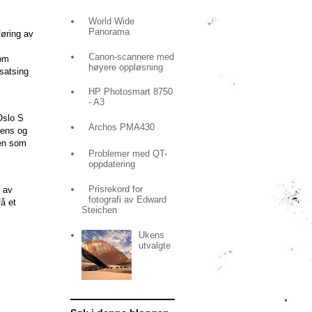
World Wide
Panorama
føring av
Canon-scannere med
Rom
høyere oppløsning
satsing
HP Photosmart 8750
- A3
Oslo S
Archos PMA430
tens og
gen som
Problemer med QT-
oppdatering
Prisrekord for
g av
fotografi av Edward
få et
Steichen
Ukens
utvalgte