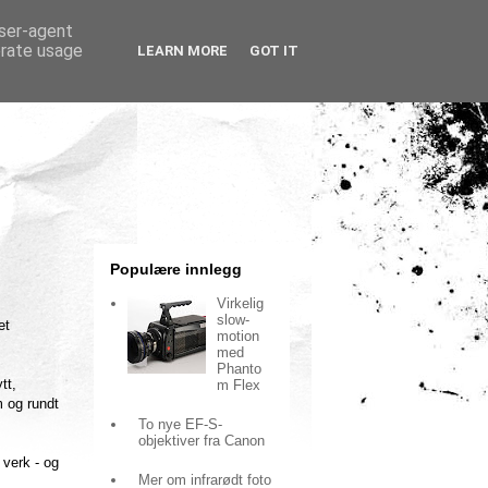
user-agent
erate usage
LEARN MORE
GOT IT
Populære innlegg
Virkelig
slow-
et
motion
med
Phanto
tt,
m Flex
m og rundt
To nye EF-S-
objektiver fra Canon
 verk - og
Mer om infrarødt foto