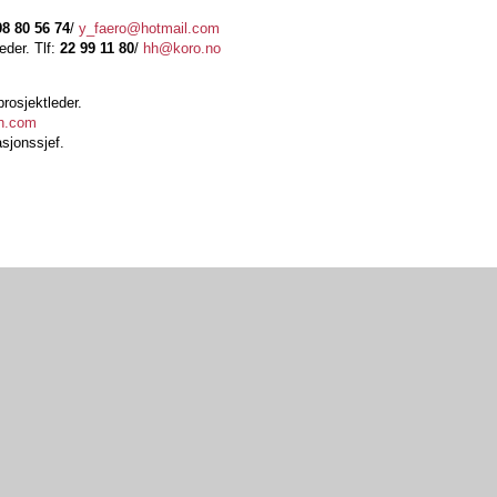
98 80 56 74
/
y_faero@hotmail.com
eder. Tlf:
22 99 11 80
/
hh@koro.no
rosjektleder.
n.com
sjonssjef.