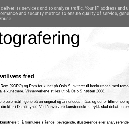
deliver its services and to analyze traffic. Your IP address and 
formance and security metrics to ensure quality of service, gen
abuse.
tografering
atlivets fred
 Rom (KORO) og Rom for kunst på Oslo S inviterer til konkurranse med tema
r alle kunstnere. Vinnerverkene stilles ut på Oslo S høsten 2008.
 problemstillingene på en original og annerledes måte, og derfor tilføre noe ny
direktør i Datatilsynet. Ved å involvere kunstneriske uttrykk skal debatten o
 kunstnere til å formulere slående, bevegende, illustrerende eller analyserende