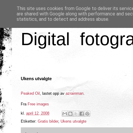
This site uses cookies from Google to deliver its servic
are shared with Google along with performance and secu
statistics, and to detect and address abuse.
Digital fotogr
Ukens utvalgte
Peaked Oil
, lastet opp av
azrainman
.
Fra
Free images
kl.
april 12, 2008
Etiketter:
Gratis bilder
,
Ukens utvalgte