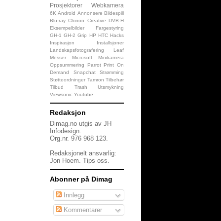
Prosjektorer
Webkamera
6K
Android
Annonsere
Bildespill
Blu-ray
Chinon
Creative
DVB-H
Eksempelbilder
Fargestyring
GH-1
GH-2
Grip
HP
HTC
Hacks
Inspirasjon
Installsjoner
Landskapsfotografering
Leaf
Messer
Microsoft
Minikamera
Oppsummering
Parrot
Print On
Demand
Snapchat
Strømming
Støtteordninger
Tamron
Tilbehør
Tilbud
Trash
Utsmykning
Viewsonic
Youtube
Redaksjon
Dimag.no utgis av JH
Infodesign.
Org.nr. 976 968 123.
Redaksjonelt ansvarlig:
Jon Hoem.
Tips oss
.
Abonner på Dimag
Innlegg
Kommentarer