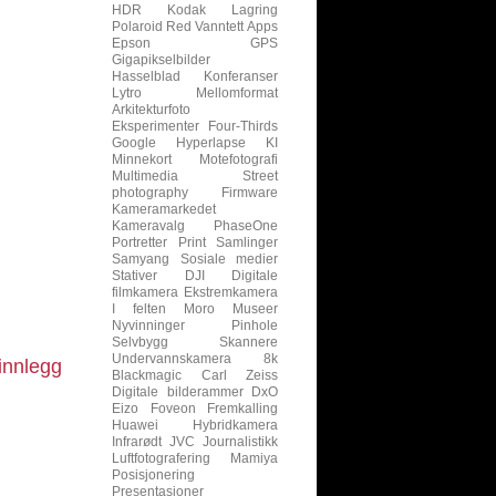
HDR
Kodak
Lagring
Polaroid
Red
Vanntett
Apps
Epson
GPS
Gigapikselbilder
Hasselblad
Konferanser
Lytro
Mellomformat
Arkitekturfoto
Eksperimenter
Four-Thirds
Google
Hyperlapse
KI
Minnekort
Motefotografi
Multimedia
Street
photography
Firmware
Kameramarkedet
Kameravalg
PhaseOne
Portretter
Print
Samlinger
Samyang
Sosiale medier
Stativer
DJI
Digitale
filmkamera
Ekstremkamera
I felten
Moro
Museer
Nyvinninger
Pinhole
Selvbygg
Skannere
Undervannskamera
8k
innlegg
Blackmagic
Carl Zeiss
Digitale bilderammer
DxO
Eizo
Foveon
Fremkalling
Huawei
Hybridkamera
Infrarødt
JVC
Journalistikk
Luftfotografering
Mamiya
Posisjonering
Presentasjoner