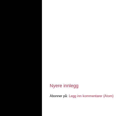
Nyere innlegg
Abonner på:
Legg inn kommentarer (Atom)