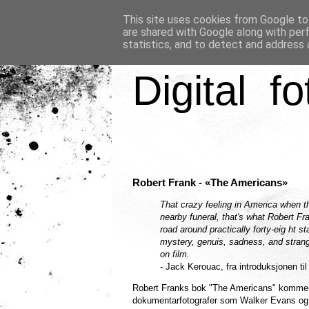
This site uses cookies from Google to 
are shared with Google along with per
statistics, and to detect and address 
Digital fo
Robert Frank - «The Americans»
That crazy feeling in America when t
nearby funeral, that's what Robert F
road around practically forty-eig ht s
mystery, genuis, sadness, and stran
on film.
- Jack Kerouac, fra introduksjonen t
Robert Franks bok "The Americans" kommer 
dokumentarfotografer som Walker Evans og L