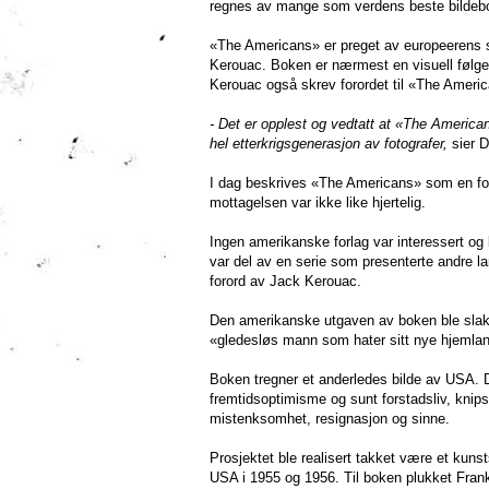
regnes av mange som verdens beste bildeb
«The Americans» er preget av europeerens 
Kerouac. Boken er nærmest en visuell følg
Kerouac også skrev forordet til «The Ameri
- Det er opplest og vedtatt at «The Americans
hel etterkrigsgenerasjon av fotografer,
sier D
I dag beskrives «The Americans» som en forl
mottagelsen var ikke like hjertelig.
Ingen amerikanske forlag var interessert og 
var del av en serie som presenterte andre la
forord av Jack Kerouac.
Den amerikanske utgaven av boken ble slakte
«gledesløs mann som hater sitt nye hjemla
Boken tregner et anderledes bilde av USA. De
fremtidsoptimisme og sunt forstadsliv, knip
mistenksomhet, resignasjon og sinne.
Prosjektet ble realisert takket være et kun
USA i 1955 og 1956. Til boken plukket Frank 