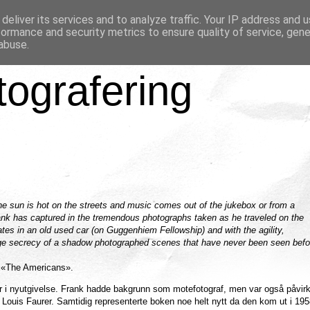
deliver its services and to analyze traffic. Your IP address and 
formance and security metrics to ensure quality of service, gen
abuse.
tografering
he sun is hot on the streets and music comes out of the jukebox or from a
rank has captured in the tremendous photographs taken as he traveled on the
tates in an old used car (on Guggenhiem Fellowship) and with the agility,
ge secrecy of a shadow photographed scenes that have never been seen befo
il «The Americans».
i nyutgivelse. Frank hadde bakgrunn som motefotograf, men var også påvirk
ouis Faurer. Samtidig representerte boken noe helt nytt da den kom ut i 195