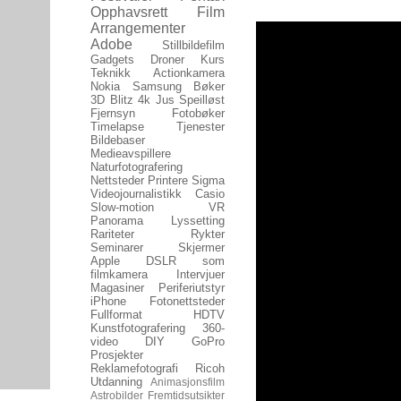
Opphavsrett
Film
Arrangementer
Adobe
Stillbildefilm
Gadgets
Droner
Kurs
Teknikk
Actionkamera
Nokia
Samsung
Bøker
3D
Blitz
4k
Jus
Speilløst
Fjernsyn
Fotobøker
Timelapse
Tjenester
Bildebaser
Medieavspillere
Naturfotografering
Nettsteder
Printere
Sigma
Videojournalistikk
Casio
Slow-motion
VR
Panorama
Lyssetting
Rariteter
Rykter
Seminarer
Skjermer
Apple
DSLR som
filmkamera
Intervjuer
Magasiner
Periferiutstyr
iPhone
Fotonettsteder
Fullformat
HDTV
Kunstfotografering
360-
video
DIY
GoPro
Prosjekter
Reklamefotografi
Ricoh
Utdanning
Animasjonsfilm
Astrobilder
Fremtidsutsikter