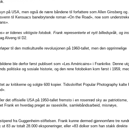
ok.
syn på USA, men også de nære båndene til forfattere som Allen Ginsberg og
esvenn til Kerouacs banebrytende roman «On the Road», noe som understreke
cans».
» er tidenes viktigste fotobok. Frank representerte et nytt billedspråk, og ins
ag Alveng til D2.
øper til den motkulturelle revolusjonen på 1960-tallet, men den opprinnelige
bildene ble derfor først publisert som «Les Américains» i Frankrike. Denne ut
nds politiske og sosiale historie, og den rene fotoboken kom først i 1959, med
t av kritikerne og solgte 600 kopier. Tidsskriftet Popular Photography kalte
nd».
r det offisielle USA på 1950-tallet fremsto i en rosenrød sky av patriotisme,
set Frank en hverdag preget av raseskille, samlebåndsarbeid, misnøye,
ststipend fra Guggenheim-stiftelsen. Frank kunne dermed gjennomføre tre rundr
ut 83 av totalt 28.000 eksponeringer, eller «83 dolker som han stakk direkte i