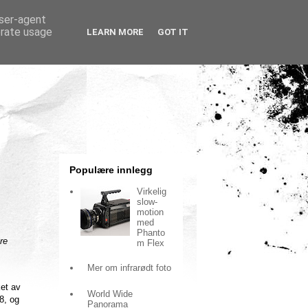
user-agent
erate usage
LEARN MORE
GOT IT
Populære innlegg
Virkelig
slow-
motion
med
Phanto
re
m Flex
Mer om infrarødt foto
et av
World Wide
8, og
Panorama