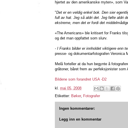
hjertet av den amerikanske myten», som Vani
"
Det er en veldig enkel bok. Den sier egentli
full av hat. Jeg så aldri det. Jeg følte aldri
ekstreme, men det er fordi det middelmådige
«The Americans» ble kritisert for Franks ti
og det man oppfattet som slurv.
- I Franks bilder er innholdet viktigere en
presse- og dokumentarfotografen Veronica 
Melå forteller at da hun begynte å fotografe
gråtoner, båret frem av perfeksjonister so
Bildene som forandret USA -D2
kl.
mai 05, 2008
Etiketter:
Bøker
,
Fotografer
Ingen kommentarer:
Legg inn en kommentar