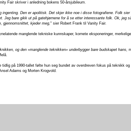
ty Fair skriver i anledning bokens 50-årsjubileum.
g ingenting. Den er apolitisk. Det skjer ikke noe i disse fotografiene. Folk sier
 det. Jeg bare gikk ut på gatehjørnene for å se etter interessante folk. Ok, jeg s
, gjennomsnittet, kjeder meg,
" sier Robert Frank til Vanity Fair.
lsynelatende manglende tekniske kunnskaper, kornete eksponeringer, merkelige
n teknikken, og den «manglende teknikken» underbygger bare budskapet hans,
m
Melå.
re tidlig på 1990-tallet følte hun seg bundet av overdreven fokus på teknikk og
m Ansel Adams og Morten Krogvold.