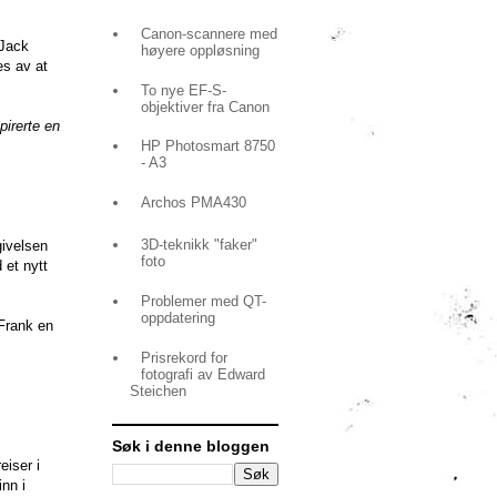
Canon-scannere med
 Jack
høyere oppløsning
s av at
To nye EF-S-
objektiver fra Canon
pirerte en
HP Photosmart 8750
- A3
Archos PMA430
3D-teknikk "faker"
givelsen
foto
 et nytt
Problemer med QT-
oppdatering
 Frank en
Prisrekord for
fotografi av Edward
Steichen
Søk i denne bloggen
eiser i
nn i