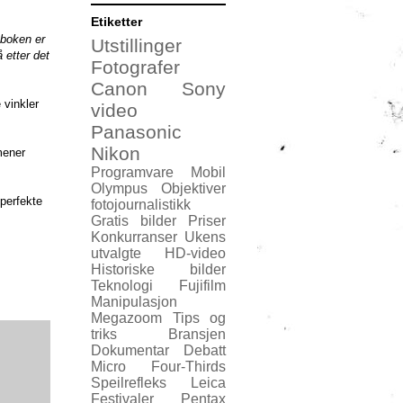
Etiketter
 boken er
Utstillinger
å etter det
Fotografer
Canon
Sony
 vinkler
video
Panasonic
Nikon
ener
Programvare
Mobil
Olympus
Objektiver
 perfekte
fotojournalistikk
Gratis bilder
Priser
Konkurranser
Ukens
utvalgte
HD-video
Historiske bilder
Teknologi
Fujifilm
Manipulasjon
Megazoom
Tips og
triks
Bransjen
Dokumentar
Debatt
Micro Four-Thirds
Speilrefleks
Leica
Festivaler
Pentax