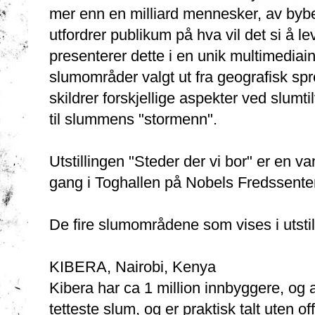
mer enn en milliard mennesker, av bybe
utfordrer publikum på hva vil det si å le
presenterer dette i en unik multimediai
slumområder valgt ut fra geografisk sp
skildrer forskjellige aspekter ved slumti
til slummens "stormenn".
Utstillingen "Steder der vi bor" er en van
gang i Toghallen på Nobels Fredssenter f
De fire slumområdene som vises i utstil
KIBERA, Nairobi, Kenya
Kibera har ca 1 million innbyggere, og
tetteste slum, og er praktisk talt uten off