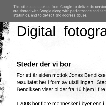
This site uses cookies from Google to deliver its servic
are shared with Google along with performance and secu
statistics, and to detect and address abuse.
Digital fotogr
Steder der vi bor
For ett år siden mottok Jonas Bendiks
resultatet her i form av utstillingen "Ste
Bendiksen viser bilder fra 16 hjem i fir
I 2008 bor flere mennesker i byer enn i