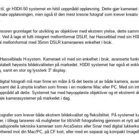
il, gir H3DII-50 systemet en hittil uoppnådd oppløsning. Dette gjør kameraet i
mate oppløsningen, men også til den mest kresne fotograf som krever kreativ
.
 sensoren grunnlaget for utvikling av objektiver med ekstrem ytelse, dette sa
. Ved å lage et fullt integrert mellomformat DSLR, har Hasselblad med sin H3D
igital mellomformat med 35mm DSLR kameraenes enkelhet i bruk.
 Hasselblads H-system. Kameraet vil med sin enkelhet i bruk, avanserte funks
utabelt høyeste bildekvaliteten på markedet. H3DII systemet har også et enkl
, samt en stor og lyssterk 3” display.
digital fotografi må man finne en måte å få det beste ut av både kamera, avan
amt det å utnytte kraften som finnes i en moderne Mac eller PC. Med sin int
oppnådd alt dette. Systemet har med høyoppløste objektiver og et ekstremt de
gitale kamerasystemer på markedet i dag.
ografer som krever både ekstrem bildekvalitet og fleksibilitet. På systemet k
 i tillegg lanseres nå muligheter for tilt/shift fotografering gjennom et nytt ad
adisjonelle tekniske kameraer som ArcaSwiss eller Sinar med digital lukkerkon
bbe tethered mot din Mac/PC, på CF kort, eller med en separat og kompakt Imag