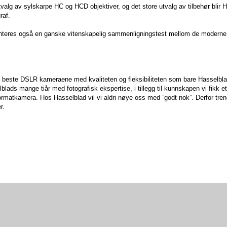
valg av sylskarpe HC og HCD objektiver, og det store utvalg av tilbehør blir 
raf.
enteres også en ganske vitenskapelig sammenligningstest mellom de modern
 beste DSLR kameraene med kvaliteten og fleksibiliteten som bare Hasselbla
ds mange tiår med fotografisk ekspertise, i tillegg til kunnskapen vi fikk et
mformatkamera. Hos Hasselblad vil vi aldri nøye oss med ”godt nok”. Derfor tren
r.