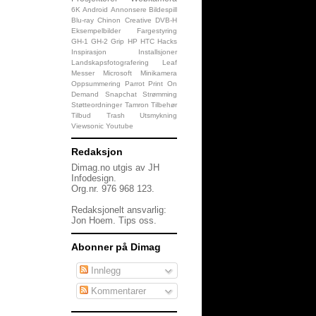
6K
Android
Annonsere
Bildespill
Blu-ray
Chinon
Creative
DVB-H
Eksempelbilder
Fargestyring
GH-1
GH-2
Grip
HP
HTC
Hacks
Inspirasjon
Installsjoner
Landskapsfotografering
Leaf
Messer
Microsoft
Minikamera
Oppsummering
Parrot
Print On
Demand
Snapchat
Strømming
Støtteordninger
Tamron
Tilbehør
Tilbud
Trash
Utsmykning
Viewsonic
Youtube
Redaksjon
Dimag.no utgis av JH
Infodesign.
Org.nr. 976 968 123.
Redaksjonelt ansvarlig:
Jon Hoem.
Tips oss
.
Abonner på Dimag
Innlegg
Kommentarer