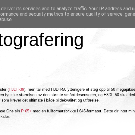
deliver its services and to analyze traffic. Your IP address and 
formance and security metrics to ensure quality of service, gen
abuse.
tografering
ler (
H3DII-39
), men tar med H3DII-50 ytterligere et steg opp til 50 megapikse
en fysiske størrelsen av den største småbildesensoren, og H3DII-50 skal der
om krever det ultimate i både bildekvalitet og utførelse.
hase One sin
P 65+
med en fullformatsbrikke i 645-formatet. Dette gir intet mi
ksler.