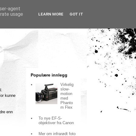
user-agent
erate usage
LEARN MORE
GOT IT
Populære innlegg
Virkelig
slow-
l.
motion
for kunne
med
Phanto
m Flex
ndre enn
To nye EF-S-
objektiver fra Canon
Mer om infrarødt foto