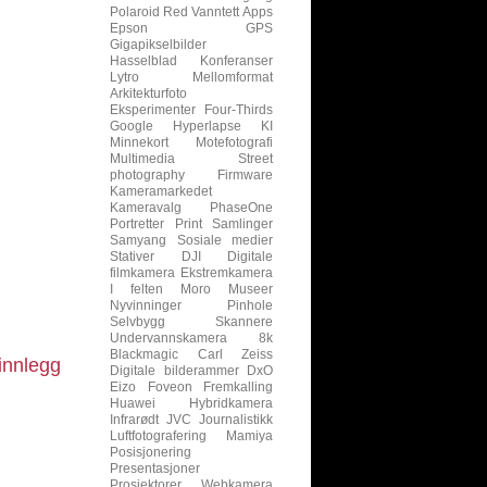
Polaroid
Red
Vanntett
Apps
Epson
GPS
Gigapikselbilder
Hasselblad
Konferanser
Lytro
Mellomformat
Arkitekturfoto
Eksperimenter
Four-Thirds
Google
Hyperlapse
KI
Minnekort
Motefotografi
Multimedia
Street
photography
Firmware
Kameramarkedet
Kameravalg
PhaseOne
Portretter
Print
Samlinger
Samyang
Sosiale medier
Stativer
DJI
Digitale
filmkamera
Ekstremkamera
I felten
Moro
Museer
Nyvinninger
Pinhole
Selvbygg
Skannere
Undervannskamera
8k
Blackmagic
Carl Zeiss
innlegg
Digitale bilderammer
DxO
Eizo
Foveon
Fremkalling
Huawei
Hybridkamera
Infrarødt
JVC
Journalistikk
Luftfotografering
Mamiya
Posisjonering
Presentasjoner
Prosjektorer
Webkamera