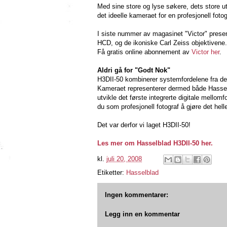
Med sine store og lyse søkere, dets store ut
det ideelle kameraet for en profesjonell fotog
I siste nummer av magasinet "Victor" pres
HCD, og de ikoniske Carl Zeiss objektivene.
Få gratis online abonnement av
Victor her
.
Aldri gå for "Godt Nok"
H3DII-50 kombinerer systemfordelene fra de
Kameraet representerer dermed både Hasselbla
utvikle det første integrerte digitale mello
du som profesjonell fotograf å gjøre det helle
Det var derfor vi laget H3DII-50!
Les mer om Hasselblad H3DII-50 her.
kl.
juli 20, 2008
Etiketter:
Hasselblad
Ingen kommentarer:
Legg inn en kommentar