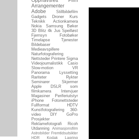
Opphavsrett
Film
Arrangementer
Adobe
Stillbildefilm
Gadgets
Droner
Kurs
Teknikk
Actionkamera
Nokia
Samsung
Bøker
3D
Blitz
4k
Jus
Speilløst
Fjernsyn
Fotobøker
Timelapse
Tjenester
Bildebaser
Medieavspillere
Naturfotografering
Nettsteder
Printere
Sigma
Videojournalistikk
Casio
Slow-motion
VR
Panorama
Lyssetting
Rariteter
Rykter
Seminarer
Skjermer
Apple
DSLR som
filmkamera
Intervjuer
Magasiner
Periferiutstyr
iPhone
Fotonettsteder
Fullformat
HDTV
Kunstfotografering
360-
video
DIY
GoPro
Prosjekter
Reklamefotografi
Ricoh
Utdanning
Animasjonsfilm
Astrobilder
Fremtidsutsikter
HDR
Kodak
Lagring