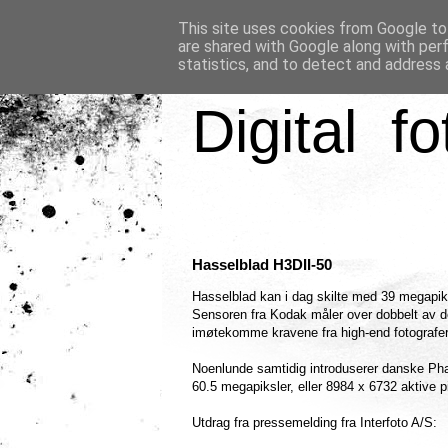
This site uses cookies from Google to 
are shared with Google along with per
statistics, and to detect and address 
Digital fo
Hasselblad H3DII-50
Hasselblad kan i dag skilte med 39 megapiks
Sensoren fra Kodak måler over dobbelt av d
imøtekomme kravene fra high-end fotografer s
Noenlunde samtidig introduserer danske P
60.5 megapiksler, eller 8984 x 6732 aktive pi
Utdrag fra pressemelding fra Interfoto A/S: