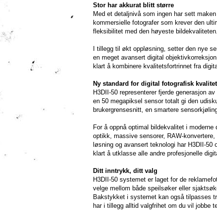
Stor har akkurat blitt større
Med et detaljnivå som ingen har sett maken t
kommersielle fotografer som krever den ulti
fleksibilitet med den høyeste bildekvaliteten
I tillegg til økt oppløsning, setter den nye
en meget avansert digital objektivkorreksjon
klart å kombinere kvalitetsfortrinnet fra d
Ny standard for digital fotografisk kvalitet
H3DII-50 representerer fjerde generasjon av
en 50 megapiksel sensor totalt gi den udisk
brukergrensesnitt, en smartere sensorkjøling
For å oppnå optimal bildekvalitet i moderne 
optikk, massive sensorer, RAW-konvertere, s
løsning og avansert teknologi har H3DII-50 
klart å utklasse alle andre profesjonelle di
Ditt inntrykk, ditt valg
H3DII-50 systemet er laget for de reklamefot
velge mellom både speilsøker eller sjaktsøker,
Bakstykket i systemet kan også tilpasses tr
har i tillegg alltid valgfrihet om du vil jo