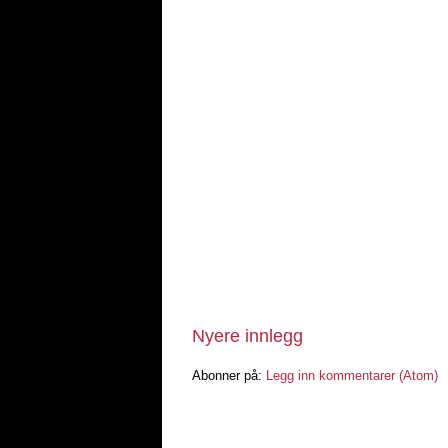
Nyere innlegg
Abonner på:
Legg inn kommentarer (Atom)