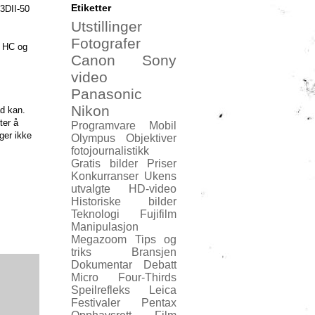
Etiketter
H3DII-50
Utstillinger
Fotografer
e HC og
Canon
Sony
video
Panasonic
Nikon
d kan.
ter å
Programvare
Mobil
ger ikke
Olympus
Objektiver
fotojournalistikk
Gratis bilder
Priser
Konkurranser
Ukens
utvalgte
HD-video
Historiske bilder
Teknologi
Fujifilm
Manipulasjon
Megazoom
Tips og
triks
Bransjen
Dokumentar
Debatt
Micro Four-Thirds
Speilrefleks
Leica
Festivaler
Pentax