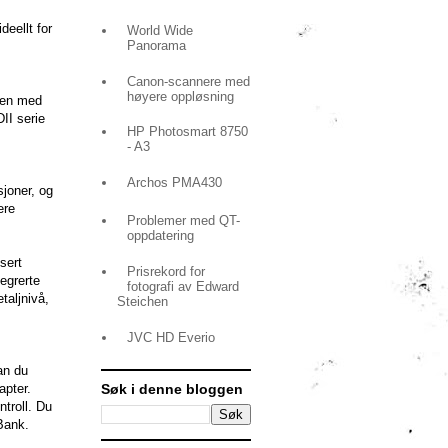
deellt for
World Wide
Panorama
Canon-scannere med
høyere oppløsning
mmen med
II serie
HP Photosmart 8750
- A3
Archos PMA430
joner, og
ere
Problemer med QT-
oppdatering
sert
Prisrekord for
egrerte
fotografi av Edward
taljnivå,
Steichen
JVC HD Everio
an du
apter.
Søk i denne bloggen
troll. Du
eBank.