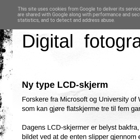
This site uses cookies from Google to deliver its servic
are shared with Google along with performance and secu
statistics, and to detect and address abuse.
Digital fotogr
Ny type LCD-skjerm
Forskere fra Microsoft og University of
som kan gjøre flatskjerme tre til fem ga
Dagens LCD-skjermer er belyst bakfra, o
bildet ved at de enten slipper gjennom e