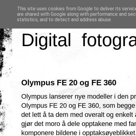
This site uses cookies from Google to deliver its servic
are shared with Google along with performance and secu
statistics, and to detect and address abuse.
Digital fotogr
Olympus FE 20 og FE 360
Olympus lanserer nye modeller i den pri
Olympus FE 20 og FE 360, som begge gl
det lett å ta dem med overalt og enkelt
gjør det moro å dele opptakene med fami
komponere bildene i opptaksøyeblikket