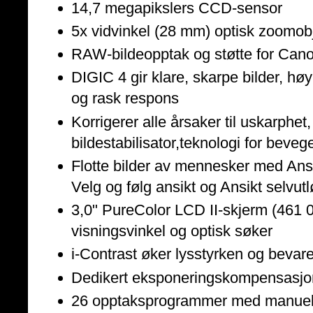
14,7 megapikslers CCD-sensor
5x vidvinkel (28 mm) optisk zoomobje
RAW-bildeopptak og støtte for Cano
DIGIC 4 gir klare, skarpe bilder, hø
og rask respons
Korrigerer alle årsaker til uskarphe
bildestabilisator,teknologi for beve
Flotte bilder av mennesker med An
Velg og følg ansikt og Ansikt selvut
3,0" PureColor LCD II-skjerm (461 
visningsvinkel og optisk søker
i-Contrast øker lysstyrken og bevarer
Dedikert eksponeringskompensasjon
26 opptaksprogrammer med manuell 