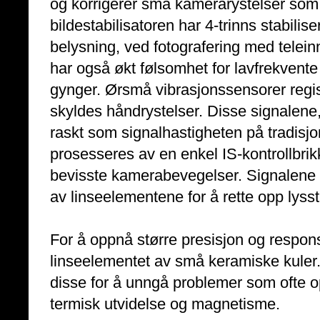
og korrigerer små kamerarystelser som 
bildestabilisatoren har 4-trinns stabilis
belysning, ved fotografering med teleinn
har også økt følsomhet for lavfrekvente
gynger. Ørsmå vibrasjonssensorer reg
skyldes håndrystelser. Disse signalene,
raskt som signalhastigheten på tradisjon
prosesseres av en enkel IS-kontrollbri
bevisste kamerabevegelser. Signalene 
av linseelementene for å rette opp lysst
For å oppnå større presisjon og respons
linseelementet av små keramiske kuler.
disse for å unngå problemer som ofte o
termisk utvidelse og magnetisme.