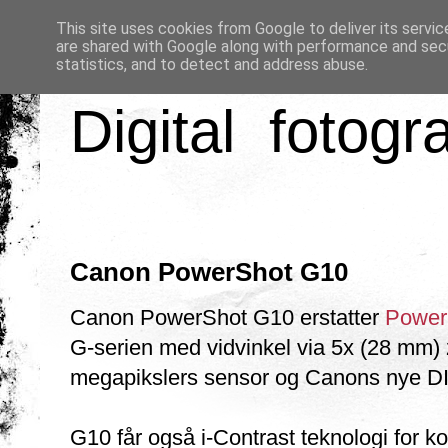
This site uses cookies from Google to deliver its servic
are shared with Google along with performance and secu
statistics, and to detect and address abuse.
Digital fotogr
Canon PowerShot G10
Canon PowerShot G10 erstatter
Power
G-serien med vidvinkel via 5x (28 mm) 
megapikslers sensor og Canons nye DI
G10 får også i-Contrast teknologi for ko