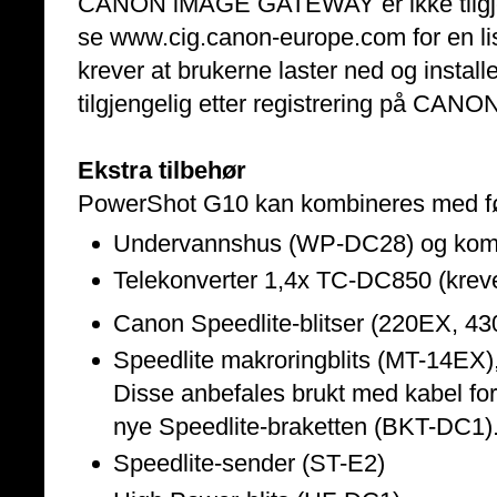
CANON iMAGE GATEWAY er ikke tilgjeng
se www.cig.canon-europe.com for en lis
krever at brukerne laster ned og instal
tilgjengelig etter registrering på C
Ekstra tilbehør
PowerShot G10 kan kombineres med føl
Undervannshus (WP-DC28) og ko
Telekonverter 1,4x TC-DC850 (krev
Canon Speedlite-blitser (220EX, 43
Speedlite makroringblits (MT-14EX)
Disse anbefales brukt med kabel fo
nye Speedlite-braketten (BKT-DC1)
Speedlite-sender (ST-E2)