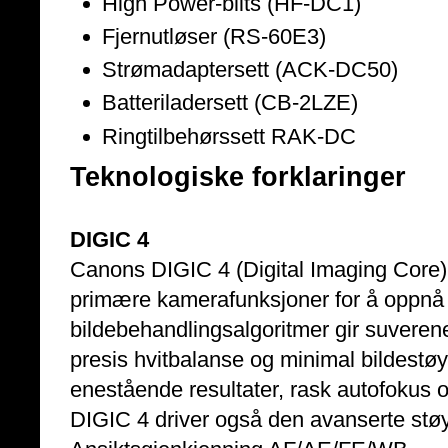
High Power-blits (HF-DC1)
Fjernutløser (RS-60E3)
Strømadaptersett (ACK-DC50)
Batteriladersett (CB-2LZE)
Ringtilbehørssett RAK-DC
Teknologiske forklaringer
DIGIC 4
Canons DIGIC 4 (Digital Imaging Core)
primære kamerafunksjoner for å oppnå m
bildebehandlingsalgoritmer gir suveren
presis hvitbalanse og minimal bildestøy
enestående resultater, rask autofokus 
DIGIC 4 driver også den avanserte støy