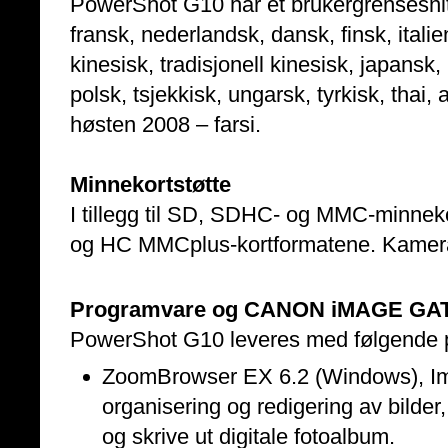
PowerShot G10 har et brukergrensesnitt
fransk, nederlandsk, dansk, finsk, itali
kinesisk, tradisjonell kinesisk, japansk,
polsk, tsjekkisk, ungarsk, tyrkisk, thai,
høsten 2008 – farsi.
Minnekortstøtte
I tillegg til SD, SDHC- og MMC-minne
og HC MMCplus-kortformatene. Kamera
Programvare og CANON iMAGE G
PowerShot G10 leveres med følgende 
ZoomBrowser EX 6.2 (Windows), Im
organisering og redigering av bilder,
og skrive ut digitale fotoalbum.