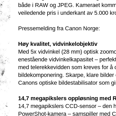
både i RAW og JPEG. Kameraet kommer
veiledende pris i underkant av 5.000 kr
Pressemelding fra Canon Norge:
Høy kvalitet, vidvinkelobjektiv
Med 5x vidvinkel (28 mm) optisk zoom
enestående vidvinkelkapasitet – perfekt f
med telerekkevidden som kreves for å 
bildekomponering. Skarpe, klare bilde
Canons optiske bildestabilisator som gir
14,7 megapikslers oppløsning med
14,7 megapikslers CCD-sensor – den hø
PowerShot-kamera – samspiller med C