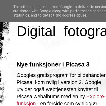
This site uses cookies from Google to deliver its servic
are shared with Google along with performance and secu
statistics, and to detect and address abuse.
Digital fotogr
Nye funksjoner i Picasa 3
Googles gratisprogram for bildehåndter
Picasa, kom nylig i versjon 3. Google
utvider også webtjenesten knyttet til
Picasa webalbums med en ny
Explore-
funksjon
- en forside som synliggjør