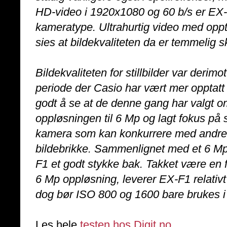
HD-video i 1920x1080 og 60 b/s er EX-F1
kameratype. Ultrahurtig video med oppti
sies at bildekvaliteten da er temmelig sk
Bildekvaliteten for stillbilder var derim
periode der Casio har vært mer opptatt 
godt å se at de denne gang har valgt o
oppløsningen til 6 Mp og lagt fokus på 
kamera som kan konkurrere med andre
bildebrikke. Sammenlignet med et 6 Mp 
F1 et godt stykke bak. Takket være en f
6 Mp oppløsning, leverer EX-F1 relativt 
dog bør ISO 800 og 1600 bare brukes i 
Les hele
testen hos Digit.no
.