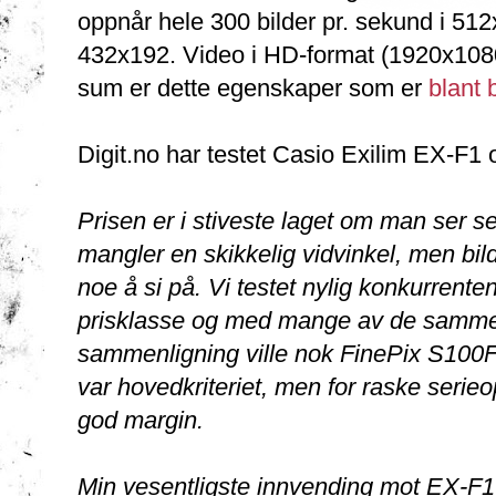
oppnår hele 300 bilder pr. sekund i 512
432x192. Video i HD-format (1920x1080)
sum er dette egenskaper som er
blant 
Digit.no har testet Casio Exilim EX-F1 
Prisen er i stiveste laget om man ser 
mangler en skikkelig vidvinkel, men bild
noe å si på. Vi testet nylig konkurrent
prisklasse og med mange av de samme 
sammenligning ville nok FinePix S100FS
var hovedkriteriet, men for raske seri
god margin.
Min vesentligste innvending mot EX-F1