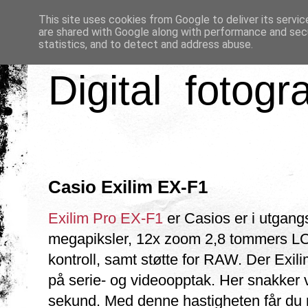
This site uses cookies from Google to deliver its servic
are shared with Google along with performance and secu
statistics, and to detect and address abuse.
Digital fotogr
Casio Exilim EX-F1
Exilim Pro EX-F1
er Casios er i utgang
megapiksler, 12x zoom 2,8 tommers LCD-
kontroll, samt støtte for RAW. Der Exili
på serie- og videoopptak. Her snakker vi
sekund. Med denne hastigheten får du r