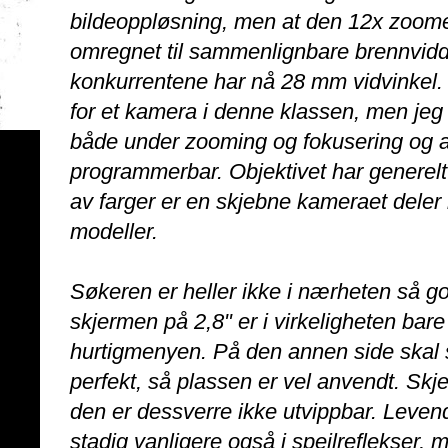
bildeoppløsning, men at den 12x zoome
omregnet til sammenlignbare brennvidd
konkurrentene har nå 28 mm vidvinkel. M
for et kamera i denne klassen, men jeg li
både under zooming og fokusering og at
programmerbar. Objektivet har generelt 
av farger er en skjebne kameraet dele
modeller.
Søkeren er heller ikke i nærheten så g
skjermen på 2,8" er i virkeligheten bare
hurtigmenyen. På den annen side skal 
perfekt, så plassen er vel anvendt. Sk
den er dessverre ikke utvippbar. Leven
stadig vanligere også i speilreflekser, 