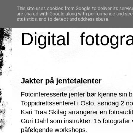
This site uses cookies from Google to deliver its servic
are shared with Google along with performance and secu
statistics, and to detect and address abuse.
Digital fotogr
Jakter på jentetalenter
Fotointeresserte jenter bør kjenne sin 
Toppidrettssenteret i Oslo, søndag 2.n
Kari Traa Skilag arrangerer en fotoaudi
Guri Dahl som instruktør. 15 fotografer vi
påfølgende workshops.