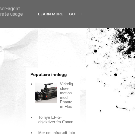
user-agent
erate usage
LEARN MORE
GOT IT
Populære innlegg
Virkelig
slow-
motion
med
Phanto
m Flex
To nye EF-S-
objektiver fra Canon
Mer om infrarødt foto