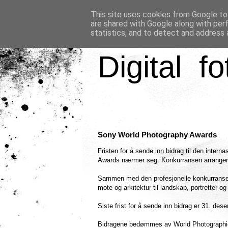
This site uses cookies from Google to 
are shared with Google along with per
statistics, and to detect and address 
Digital fo
Sony World Photography Awards
Fristen for å sende inn bidrag til den inte
Awards nærmer seg. Konkurransen arrangeres
Sammen med den profesjonelle konkurransen 
mote og arkitektur til landskap, portretter og 
Siste frist for å sende inn bidrag er 31. de
Bidragene bedømmes av World Photographi