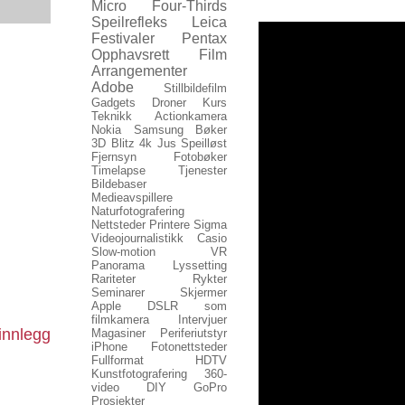
Micro Four-Thirds
Speilrefleks
Leica
Festivaler
Pentax
Opphavsrett
Film
Arrangementer
Adobe
Stillbildefilm
Gadgets
Droner
Kurs
Teknikk
Actionkamera
Nokia
Samsung
Bøker
3D
Blitz
4k
Jus
Speilløst
Fjernsyn
Fotobøker
Timelapse
Tjenester
Bildebaser
Medieavspillere
Naturfotografering
Nettsteder
Printere
Sigma
Videojournalistikk
Casio
Slow-motion
VR
Panorama
Lyssetting
Rariteter
Rykter
Seminarer
Skjermer
Apple
DSLR som
filmkamera
Intervjuer
innlegg
Magasiner
Periferiutstyr
iPhone
Fotonettsteder
Fullformat
HDTV
Kunstfotografering
360-
video
DIY
GoPro
Prosjekter