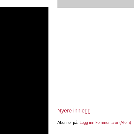
Nyere innlegg
Abonner på:
Legg inn kommentarer (Atom)