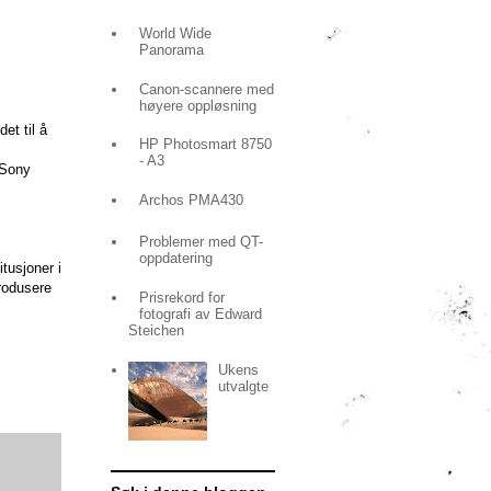
World Wide
Panorama
Canon-scannere med
høyere oppløsning
et til å
HP Photosmart 8750
- A3
 Sony
Archos PMA430
Problemer med QT-
oppdatering
tusjoner i
produsere
Prisrekord for
fotografi av Edward
Steichen
Ukens
utvalgte