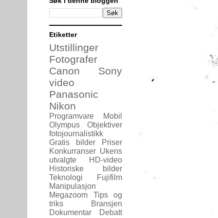
Søk i denne bloggen
Etiketter
Utstillinger
Fotografer
Canon
Sony
video
Panasonic
Nikon
Programvare
Mobil
Olympus
Objektiver
fotojournalistikk
Gratis bilder
Priser
Konkurranser
Ukens
utvalgte
HD-video
Historiske bilder
Teknologi
Fujifilm
Manipulasjon
Megazoom
Tips og
triks
Bransjen
Dokumentar
Debatt