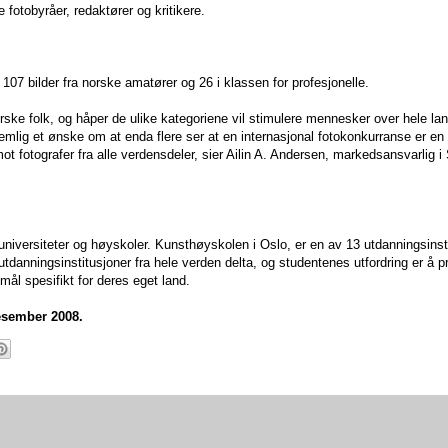
e fotobyråer, redaktører og kritikere.
107 bilder fra norske amatører og 26 i klassen for profesjonelle.
norske folk, og håper de ulike kategoriene vil stimulere mennesker over hele land
nemlig et ønske om at enda flere ser at en internasjonal fotokonkurranse er en
ot fotografer fra alle verdensdeler, sier Ailin A. Andersen, markedsansvarlig i
niversiteter og høyskoler. Kunsthøyskolen i Oslo, er en av 13 utdanningsinsti
tdanningsinstitusjoner fra hele verden delta, og studentenes utfordring er å 
mål spesifikt for deres eget land.
desember 2008.