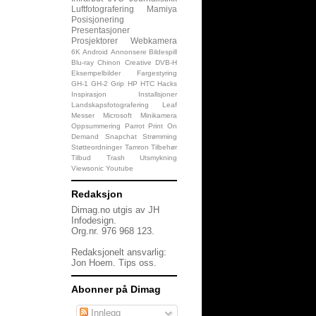
Luftfotografering
Mamiya
Posisjonering
Presentasjoner
Prosjektorer
Webkamera
6K
Android
Annonsere
Bildespill
Blu-ray
Chinon
Creative
DVB-H
Eksempelbilder
Fargestyring
GH-1
GH-2
Grip
HP
HTC
Hacks
Inspirasjon
Installsjoner
Landskapsfotografering
Leaf
Messer
Microsoft
Minikamera
Oppsummering
Parrot
Print On
Demand
Snapchat
Strømming
Støtteordninger
Tamron
Tilbehør
Tilbud
Trash
Utsmykning
Viewsonic
Youtube
Redaksjon
Dimag.no utgis av JH
Infodesign.
Org.nr. 976 968 123.
Redaksjonelt ansvarlig:
Jon Hoem.
Tips oss
.
Abonner på Dimag
Innlegg