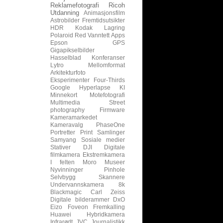
Reklamefotografi
Ricoh
Utdanning
Animasjonsfilm
Astrobilder
Fremtidsutsikter
HDR
Kodak
Lagring
Polaroid
Red
Vanntett
Apps
Epson
GPS
Gigapikselbilder
Hasselblad
Konferanser
Lytro
Mellomformat
Arkitekturfoto
Eksperimenter
Four-Thirds
Google
Hyperlapse
KI
Minnekort
Motefotografi
Multimedia
Street
photography
Firmware
Kameramarkedet
Kameravalg
PhaseOne
Portretter
Print
Samlinger
Samyang
Sosiale medier
Stativer
DJI
Digitale
filmkamera
Ekstremkamera
I felten
Moro
Museer
Nyvinninger
Pinhole
Selvbygg
Skannere
Undervannskamera
8k
Blackmagic
Carl Zeiss
Digitale bilderammer
DxO
Eizo
Foveon
Fremkalling
Huawei
Hybridkamera
Infrarødt
JVC
Journalistikk