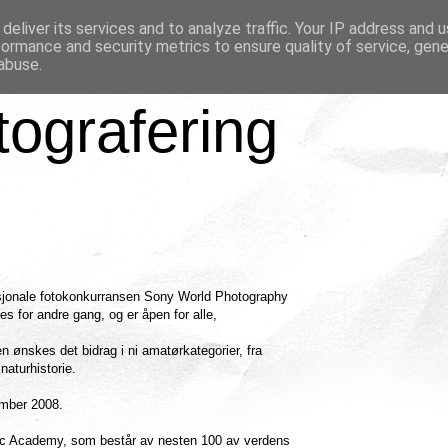
deliver its services and to analyze traffic. Your IP address and 
formance and security metrics to ensure quality of service, gen
abuse.
tografering
rnasjonale fotokonkurransen Sony World Photography
 for andre gang, og er åpen for alle,
ønskes det bidrag i ni amatørkategorier, fra
naturhistorie.
sember 2008.
c Academy, som består av nesten 100 av verdens