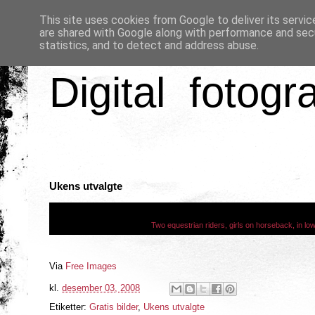
This site uses cookies from Google to deliver its servic
are shared with Google along with performance and secu
statistics, and to detect and address abuse.
Digital fotogr
Ukens utvalgte
Two equestrian riders, girls on horseback, in low 
Via
Free Images
kl.
desember 03, 2008
Etiketter:
Gratis bilder
,
Ukens utvalgte