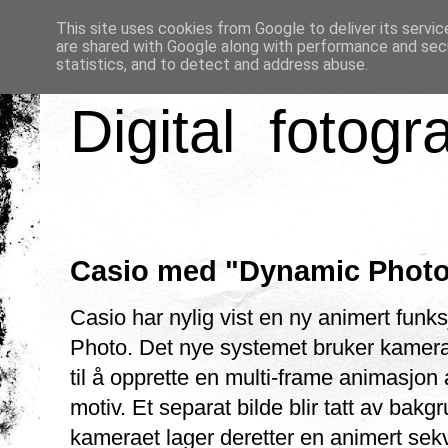
This site uses cookies from Google to deliver its servic
are shared with Google along with performance and secu
statistics, and to detect and address abuse.
Digital fotogr
Casio med "Dynamic Phot
Casio har nylig vist en ny animert funk
Photo. Det nye systemet bruker kamera
til å opprette en multi-frame animasjon
motiv. Et separat bilde blir tatt av bakg
kameraet lager deretter en animert sek