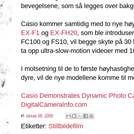
bevegelsene, som så legges over bakg
Casio kommer samtidig med to nye høyha
EX-F1
og
EX-FH20
, som ble introduse
FC100 og FS10, vil begge skyte på 30 bi
ta opp ultra-slow-motion videoer med 1
I motsetning til de to første høyhastigh
dyre, vil de nye modellene komme til me
Casio Demonstrates Dynamic Photo Cap
DigitalCameraInfo.com
kl.
januar 08, 2009
Etiketter:
Stillbildefilm