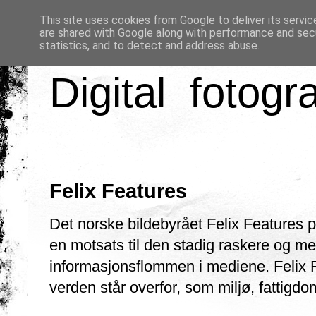
This site uses cookies from Google to deliver its servic
are shared with Google along with performance and secu
statistics, and to detect and address abuse.
Digital fotogr
Felix Features
Det norske bildebyrået Felix Features p
en motsats til den stadig raskere og me
informasjonsflommen i mediene. Felix F
verden står overfor, som miljø, fattigdom,