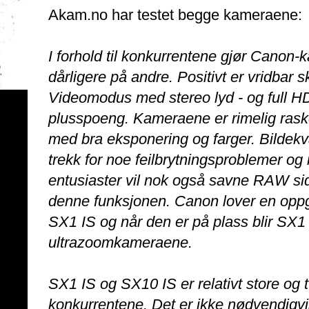
Akam.no har testet begge kameraene:
I forhold til konkurrentene gjør Canon
dårligere på andre. Positivt er vridbar s
Videomodus med stereo lyd - og full HD-
plusspoeng. Kameraene er rimelig raske i
med bra eksponering og farger. Bildekval
trekk for noe feilbrytningsproblemer og
entusiaster vil nok også savne RAW sid
denne funksjonen. Canon lover en opp
SX1 IS og når den er på plass blir SX1
ultrazoomkameraene.
SX1 IS og SX10 IS er relativt store og t
konkurrentene. Det er ikke nødvendigvis 