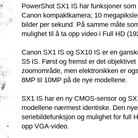
PowerShot SX1 IS har funksjoner som ald
Canon kompaktkamera; 10 megapiksle
bilder per sekund. På samme måte so
mulighet til å ta opp video i Full HD (
Canon SX1 IS og SX10 IS er en ganske 
S5 IS. Først og fremst er det objektivet 
zoomområde, men elektronikken er også
8MP til 10MP på de nye modellene.
SX1 IS har en ny CMOS-sensor og SX1
modellene nærmest identiske. Den nye
seriebildefunksjon og mulighet for ful
opp VGA-video.