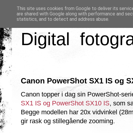
This site uses cookies from Google to deliver its servic
are shared with Google along with performance and secu
statistics, and to detect and address abuse.
Digital fotogr
Canon PowerShot SX1 IS og S
Canon topper i dag sin PowerShot-seri
SX1 IS og PowerShot SX10 IS
, som s
Begge modellen har 20x vidvinkel (2
gir rask og stillegående zooming.