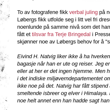
To av fotografene fikk
verbal juling
på ne
Løbergs fikk utfolde seg i litt vel fri d
noenlunde på samme nivå som det han 
fått et
tilsvar fra Terje Bringedal
i Presse
skjønner noe av Løbergs behov for å "st
Eivind H. Natvig liker ikke å ha hverken
bagasje når han er ute og reiser. Jeg er 
eller at her er det ingen hjemme. Men 
i det indiske miljøverndepartementet o
ikke noe på det. Natvig har fått stipend a
smeltende isbreer og elver i Himalaya. 
noe helt annet enn han hadde sagt han 