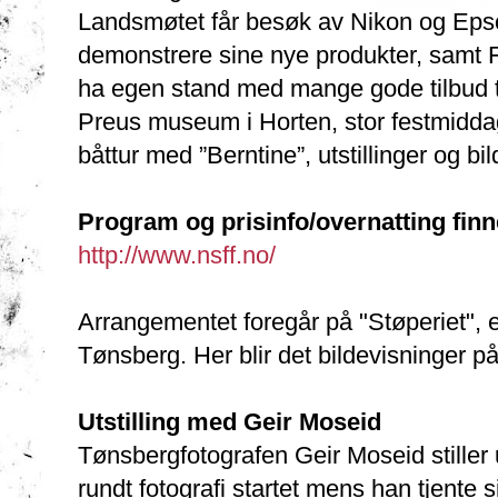
Landsmøtet får besøk av Nikon og Eps
demonstrere sine nye produkter, samt 
ha egen stand med mange gode tilbud til d
Preus museum i Horten, stor festmiddag
båttur med ”Berntine”, utstillinger og b
Program og prisinfo/overnatting finn
http://www.nsff.no/
Arrangementet foregår på "Støperiet", e
Tønsberg. Her blir det bildevisninger på 
Utstilling med Geir Moseid
Tønsbergfotografen Geir Moseid stiller
rundt fotografi startet mens han tjente