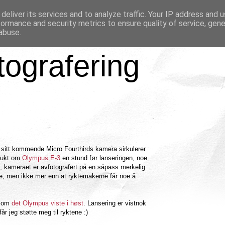
deliver its services and to analyze traffic. Your IP address and 
formance and security metrics to ensure quality of service, gen
abuse.
tografering
 sitt kommende Micro Fourthirds kamera sirkulerer
brukt om
Olympus E-3
en stund før lanseringen, noe
e, kameraet er avfotografert på en såpass merkelig
noe, men ikke mer enn at ryktemakerne får noe å
 som
det Olympus viste i høst
. Lansering er vistnok
får jeg støtte meg til ryktene :)