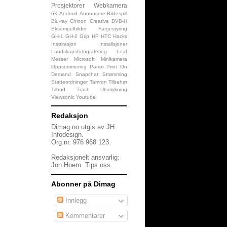
Prosjektorer
Webkamera
6K
Android
Annonsere
Bildespill
Blu-ray
Chinon
Creative
DVB-H
Eksempelbilder
Fargestyring
GH-1
GH-2
Grip
HP
HTC
Hacks
Inspirasjon
Installsjoner
Landskapsfotografering
Leaf
Messer
Microsoft
Minikamera
Oppsummering
Parrot
Print On
Demand
Snapchat
Strømming
Støtteordninger
Tamron
Tilbehør
Tilbud
Trash
Utsmykning
Viewsonic
Youtube
Redaksjon
Dimag.no utgis av JH
Infodesign.
Org.nr. 976 968 123.
Redaksjonelt ansvarlig:
Jon Hoem.
Tips oss
.
Abonner på Dimag
Innlegg
Kommentarer