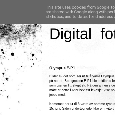
This site uses cookies from Google to 
are shared with Google along with per
statistics, and to detect and address 
Digital fo
Olympus E-P1
Bilder av det som ser ut til å være Olympus
på nettet. Betegnelsen E-P1 ble imidlertid 
som gjør en litt skeptisk. På den annen sid
måte at dette lukter bevisst lekasje: vise 
jobbe med.
Kameraet ser ut til å være av samme type
15. juni. Siden undertegnede ikke er invitert 