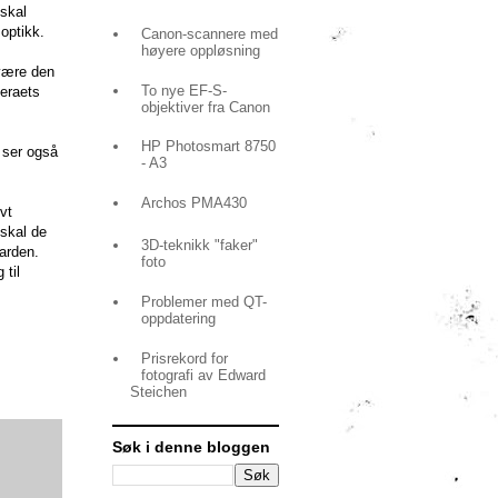
 skal
optikk.
Canon-scannere med
høyere oppløsning
 være den
To nye EF-S-
eraets
objektiver fra Canon
HP Photosmart 8750
 ser også
- A3
Archos PMA430
vt
 skal de
3D-teknikk "faker"
arden.
foto
 til
Problemer med QT-
oppdatering
Prisrekord for
fotografi av Edward
Steichen
Søk i denne bloggen