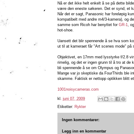
Nå er det ikke helt enkelt å se på dette bild
være den eneste søkeren. Det er synd, et 
Når det er sagt, Panasonic har foreløpig ku
kompatibelt med andre m4/3-kamera), og det
samme som Ricoh har benyttet for
GR-1
, o
hot-shoe.
Uansett det blir spennende å se hva som kom
ut til at kameraet får "Art scenes mode" 
Objektivet, en 17mm med lysstyrke f/2.8 virke
rimelig, og det er ingen grunn til å tro at de
bli spennende å se om Olympus og Panasonic 
Mange var jo skeptiske da FourThirds ble intro
skamme. Faktisk er nettopp optikken blitt e
1001noisycameras.com
kl.
juni 07, 2009
Etiketter:
Rykter
Ingen kommentarer:
Legg inn en kommentar