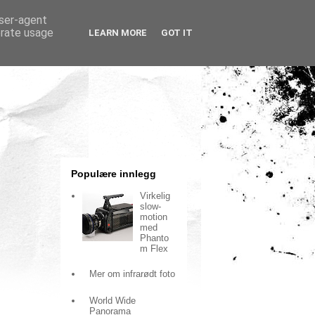
user-agent
erate usage
LEARN MORE
GOT IT
Populære innlegg
Virkelig
slow-
motion
med
Phanto
m Flex
Mer om infrarødt foto
World Wide
Panorama