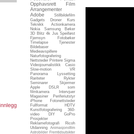
Opphavsrett
Film
Arrangementer
Adobe
Stillbildefilm
Gadgets
Droner
Kurs
Teknikk
Actionkamera
Nokia
Samsung
Bøker
3D
Blitz
4k
Jus
Speilløst
Fjernsyn
Fotobøker
Timelapse
Tjenester
Bildebaser
Medieavspillere
Naturfotografering
Nettsteder
Printere
Sigma
Videojournalistikk
Casio
Slow-motion
VR
Panorama
Lyssetting
Rariteter
Rykter
Seminarer
Skjermer
Apple
DSLR som
filmkamera
Intervjuer
Magasiner
Periferiutstyr
iPhone
Fotonettsteder
innlegg
Fullformat
HDTV
Kunstfotografering
360-
video
DIY
GoPro
Prosjekter
Reklamefotografi
Ricoh
Utdanning
Animasjonsfilm
Astrobilder
Fremtidsutsikter