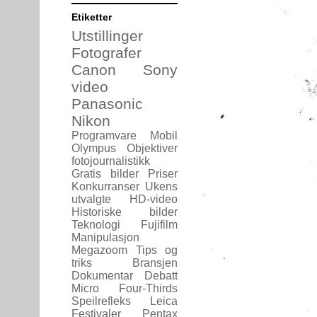
Etiketter
Utstillinger
Fotografer
Canon
Sony
video
Panasonic
Nikon
Programvare
Mobil
Olympus
Objektiver
fotojournalistikk
Gratis bilder
Priser
Konkurranser
Ukens
utvalgte
HD-video
Historiske bilder
Teknologi
Fujifilm
Manipulasjon
Megazoom
Tips og
triks
Bransjen
Dokumentar
Debatt
Micro Four-Thirds
Speilrefleks
Leica
Festivaler
Pentax