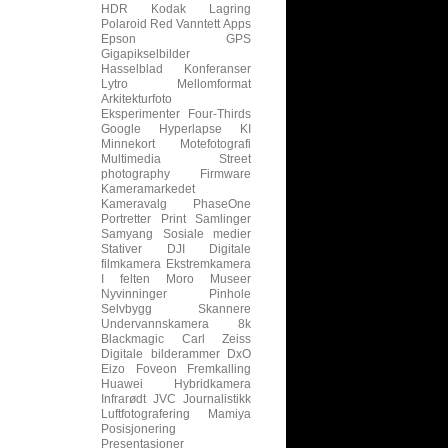
HDR
Kodak
Lagring
Polaroid
Red
Vanntett
Apps
Epson
GPS
Gigapikselbilder
Hasselblad
Konferanser
Lytro
Mellomformat
Arkitekturfoto
Eksperimenter
Four-Thirds
Google
Hyperlapse
KI
Minnekort
Motefotografi
Multimedia
Street
photography
Firmware
Kameramarkedet
Kameravalg
PhaseOne
Portretter
Print
Samlinger
Samyang
Sosiale medier
Stativer
DJI
Digitale
filmkamera
Ekstremkamera
I felten
Moro
Museer
Nyvinninger
Pinhole
Selvbygg
Skannere
Undervannskamera
8k
Blackmagic
Carl Zeiss
Digitale bilderammer
DxO
Eizo
Foveon
Fremkalling
Huawei
Hybridkamera
Infrarødt
JVC
Journalistikk
Luftfotografering
Mamiya
Posisjonering
Presentasjoner