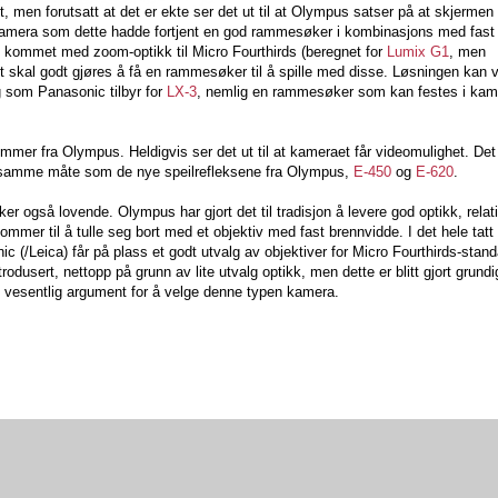
et, men forutsatt at det er ekte ser det ut til at Olympus satser på at skjermen
kamera som dette hadde fortjent en god rammesøker i kombinasjons med fast 
n kommet med zoom-optikk til Micro Fourthirds (beregnet for
Lumix G1
, men
 skal godt gjøres å få en rammesøker til å spille med disse. Løsningen kan
g som Panasonic tilbyr for
LX-3
, nemlig en rammesøker som kan festes i kam
mer fra Olympus. Heldigvis ser det ut til at kameraet får videomulighet. Det
på samme måte som de nye speilrefleksene fra Olympus,
E-450
og
E-620
.
r også lovende. Olympus har gjort det til tradisjon å levere god optikk, relati
 kommer til å tulle seg bort med et objektiv med fast brennvidde. I det hele tatt
(/Leica) får på plass et godt utvalg av objektiver for Micro Fourthirds-stand
dusert, nettopp på grunn av lite utvalg optikk, men dette er blitt gjort grundig
t vesentlig argument for å velge denne typen kamera.