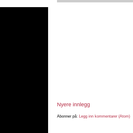
Nyere innlegg
Abonner på:
Legg inn kommentarer (Atom)