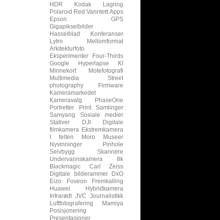
HDR
Kodak
Lagring
Polaroid
Red
Vanntett
Apps
Epson
GPS
Gigapikselbilder
Hasselblad
Konferanser
Lytro
Mellomformat
Arkitekturfoto
Eksperimenter
Four-Thirds
Google
Hyperlapse
KI
Minnekort
Motefotografi
Multimedia
Street
photography
Firmware
Kameramarkedet
Kameravalg
PhaseOne
Portretter
Print
Samlinger
Samyang
Sosiale medier
Stativer
DJI
Digitale
filmkamera
Ekstremkamera
I felten
Moro
Museer
Nyvinninger
Pinhole
Selvbygg
Skannere
Undervannskamera
8k
Blackmagic
Carl Zeiss
Digitale bilderammer
DxO
Eizo
Foveon
Fremkalling
Huawei
Hybridkamera
Infrarødt
JVC
Journalistikk
Luftfotografering
Mamiya
Posisjonering
Presentasjoner