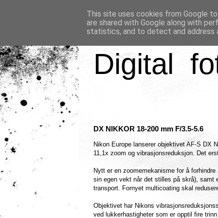
This site uses cookies from Google to 
are shared with Google along with per
statistics, and to detect and address 
Digital fo
DX NIKKOR 18-200 mm F/3.5-5.6
Nikon Europe lanserer objektivet AF-S DX
11,1x zoom og vibrasjonsreduksjon. Det ers
Nytt er en zoomemekanisme for å forhindre a
sin egen vekt når det stilles på skrå), samt
transport. Fornyet multicoating skal redusere
Objektivet har Nikons vibrasjonsreduksjonss
ved lukkerhastigheter som er opptil fire tri