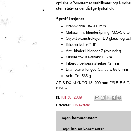
optiske VR-systemet stabiliserer også søker
uten stativ under dårlige lysforhold.
Spesifikasjoner
Brennvidde 18–200 mm
Maks./min. blenderåpning f/3.5–5.6 G
Objektivkonstruksjon ED-glass- og asf
Bildevinkel 76°–8°
Ant. blader i blender 7 (avrundet)
Minste fokusavstand 0,5 m
Filter-/tilbehørsstørrelse 72 mm
Diameter x lengde Ca. 77 x 96,5 mm
Vekt Ca. 565 g
AF-S DX NIKKOR 18–200 mm F/3.5–5.6 G ED
8190,-
kl.
juli 30, 2009
Etiketter:
Objektiver
Ingen kommentarer:
Legg inn en kommentar