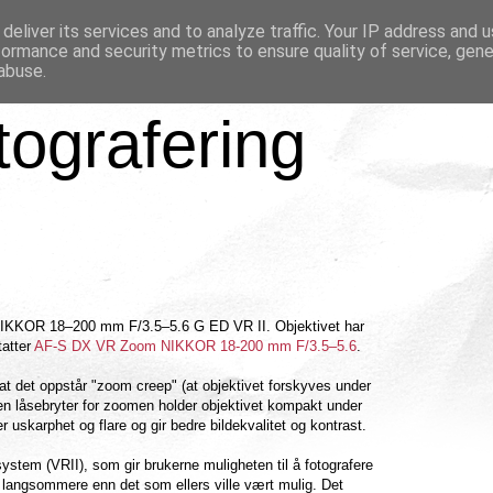
deliver its services and to analyze traffic. Your IP address and 
formance and security metrics to ensure quality of service, gen
abuse.
tografering
 NIKKOR 18–200 mm F/3.5–5.6 G ED VR II. Objektivet har
tatter
AF-S DX VR Zoom NIKKOR 18-200 mm F/3.5–5.6
.
t det oppstår "zoom creep" (at objektivet forskyves under
 en låsebryter for zoomen holder objektivet kompakt under
r uskarphet og flare og gir bedre bildekvalitet og kontrast.
ystem (VRII), som gir brukerne muligheten til å fotografere
nn langsommere enn det som ellers ville vært mulig. Det