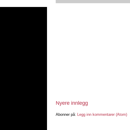
Nyere innlegg
Abonner på:
Legg inn kommentarer (Atom)