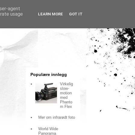
user-agent
erate usage
LEARN MORE
GOT IT
Populære innlegg
Virkelig
slow-
motion
med
Phanto
m Flex
Mer om infrarødt foto
World Wide
Panorama