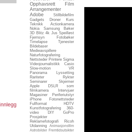
Opphavsrett
Film
Arrangementer
Adobe
Stillbildefilm
Gadgets
Droner
Kurs
Teknikk
Actionkamera
Nokia
Samsung
Bøker
3D
Blitz
4k
Jus
Speilløst
Fjernsyn
Fotobøker
Timelapse
Tjenester
Bildebaser
Medieavspillere
Naturfotografering
Nettsteder
Printere
Sigma
Videojournalistikk
Casio
Slow-motion
VR
Panorama
Lyssetting
Rariteter
Rykter
Seminarer
Skjermer
Apple
DSLR som
filmkamera
Intervjuer
Magasiner
Periferiutstyr
iPhone
Fotonettsteder
Fullformat
HDTV
innlegg
Kunstfotografering
360-
video
DIY
GoPro
Prosjekter
Reklamefotografi
Ricoh
Utdanning
Animasjonsfilm
Astrobilder
Fremtidsutsikter