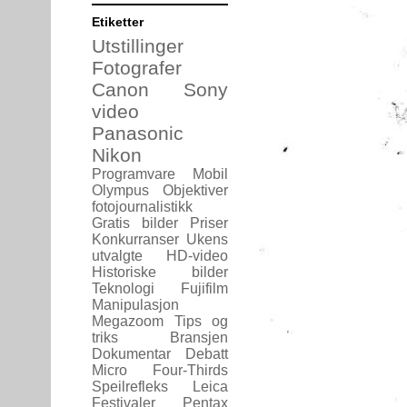
Etiketter
Utstillinger
Fotografer
Canon
Sony
video
Panasonic
Nikon
Programvare
Mobil
Olympus
Objektiver
fotojournalistikk
Gratis bilder
Priser
Konkurranser
Ukens
utvalgte
HD-video
Historiske bilder
Teknologi
Fujifilm
Manipulasjon
Megazoom
Tips og
triks
Bransjen
Dokumentar
Debatt
Micro Four-Thirds
Speilrefleks
Leica
Festivaler
Pentax