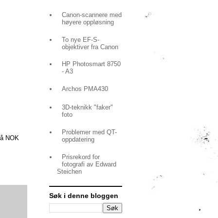
Canon-scannere med
høyere oppløsning
To nye EF-S-
objektiver fra Canon
HP Photosmart 8750
- A3
Archos PMA430
3D-teknikk "faker"
foto
Problemer med QT-
 på NOK
oppdatering
Prisrekord for
fotografi av Edward
Steichen
Søk i denne bloggen