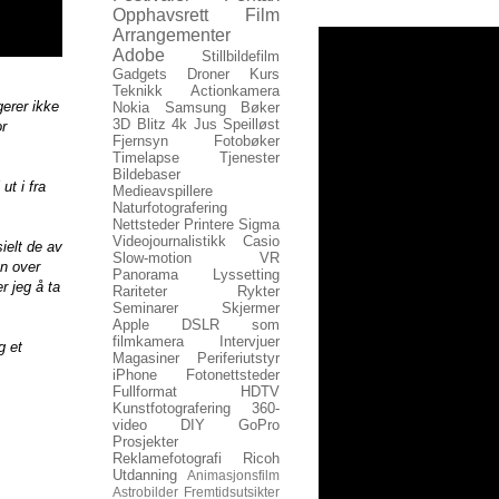
Opphavsrett
Film
Arrangementer
Adobe
Stillbildefilm
Gadgets
Droner
Kurs
Teknikk
Actionkamera
gerer ikke
Nokia
Samsung
Bøker
3D
Blitz
4k
Jus
Speilløst
or
Fjernsyn
Fotobøker
Timelapse
Tjenester
Bildebaser
ut i fra
Medieavspillere
Naturfotografering
Nettsteder
Printere
Sigma
Videojournalistikk
Casio
ielt de av
Slow-motion
VR
n over
Panorama
Lyssetting
r jeg å ta
Rariteter
Rykter
Seminarer
Skjermer
Apple
DSLR som
filmkamera
Intervjuer
g et
Magasiner
Periferiutstyr
iPhone
Fotonettsteder
Fullformat
HDTV
Kunstfotografering
360-
video
DIY
GoPro
Prosjekter
Reklamefotografi
Ricoh
Utdanning
Animasjonsfilm
Astrobilder
Fremtidsutsikter