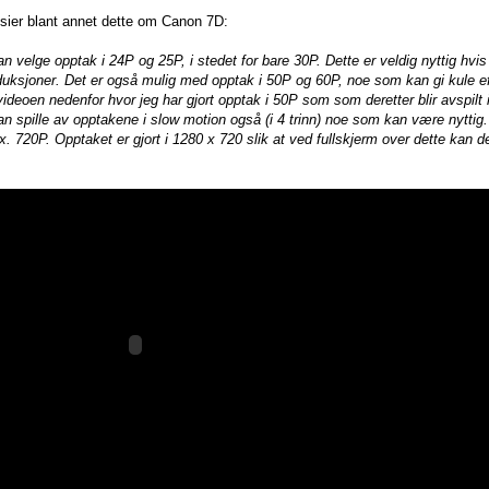
 sier blant annet dette om Canon 7D:
an velge opptak i 24P og 25P, i stedet for bare 30P. Dette er veldig nyttig hvi
duksjoner. Det er også mulig med opptak i 50P og 60P, noe som kan gi kule ef
 videoen nedenfor hvor jeg har gjort opptak i 50P som som deretter blir avspilt
spille av opptakene i slow motion også (i 4 trinn) noe som kan være nyttig.
720P. Opptaket er gjort i 1280 x 720 slik at ved fullskjerm over dette kan de