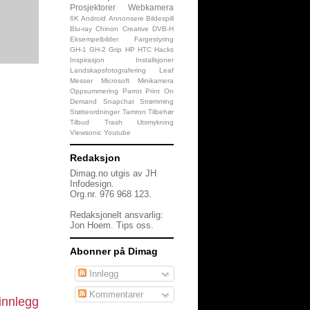
Prosjektorer
Webkamera
6K
Android
Annonsere
Bildespill
Blu-ray
Chinon
Creative
DVB-H
Eksempelbilder
Fargestyring
GH-1
GH-2
Grip
HP
HTC
Hacks
Inspirasjon
Installsjoner
Landskapsfotografering
Leaf
Messer
Microsoft
Minikamera
Oppsummering
Parrot
Print On
Demand
Snapchat
Strømming
Støtteordninger
Tamron
Tilbehør
Tilbud
Trash
Utsmykning
Viewsonic
Youtube
Redaksjon
Dimag.no utgis av JH
Infodesign.
Org.nr. 976 968 123.
Redaksjonelt ansvarlig:
Jon Hoem.
Tips oss
.
Abonner på Dimag
Innlegg
Kommentarer
innlegg