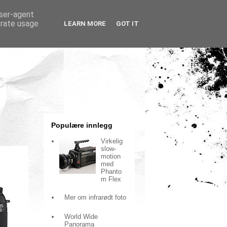
user-agent
erate usage
LEARN MORE
GOT IT
Populære innlegg
Virkelig
slow-
motion
med
Phanto
m Flex
Mer om infrarødt foto
World Wide
Panorama