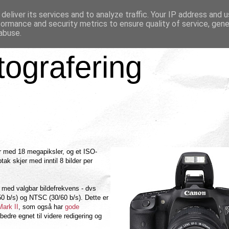
deliver its services and to analyze traffic. Your IP address and 
formance and security metrics to ensure quality of service, gen
abuse.
tografering
med 18 megapiksler, og et ISO-
ak skjer med inntil 8 bilder per
 med valgbar bildefrekvens - dvs
50 b/s) og NTSC (30/60 b/s). Dette er
ark II
, som også har
gode
bedre egnet til videre redigering og