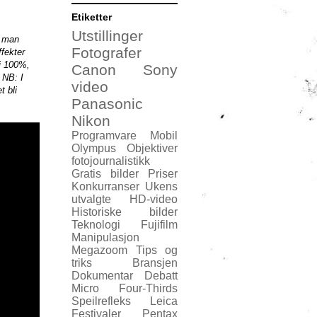
Etiketter
Utstillinger
s man
Fotografer
fekter
 i 100%,
Canon
Sony
 NB: I
video
t bli
Panasonic
Nikon
Programvare
Mobil
Olympus
Objektiver
fotojournalistikk
Gratis bilder
Priser
Konkurranser
Ukens
utvalgte
HD-video
Historiske bilder
Teknologi
Fujifilm
Manipulasjon
Megazoom
Tips og
triks
Bransjen
Dokumentar
Debatt
Micro Four-Thirds
Speilrefleks
Leica
Festivaler
Pentax