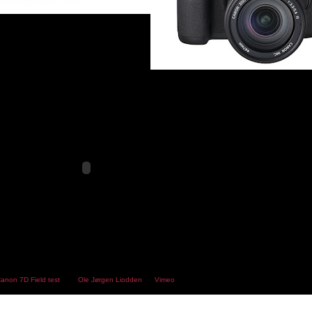
anon 7D Field test
from
Ole Jørgen Liodden
on
Vimeo
.