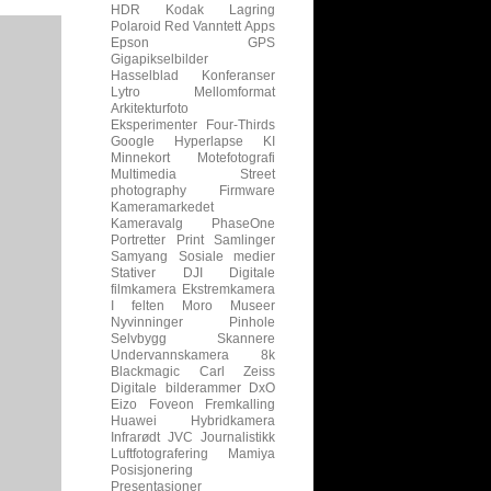
HDR
Kodak
Lagring
Polaroid
Red
Vanntett
Apps
Epson
GPS
Gigapikselbilder
Hasselblad
Konferanser
Lytro
Mellomformat
Arkitekturfoto
Eksperimenter
Four-Thirds
Google
Hyperlapse
KI
Minnekort
Motefotografi
Multimedia
Street
photography
Firmware
Kameramarkedet
Kameravalg
PhaseOne
Portretter
Print
Samlinger
Samyang
Sosiale medier
Stativer
DJI
Digitale
filmkamera
Ekstremkamera
I felten
Moro
Museer
Nyvinninger
Pinhole
Selvbygg
Skannere
Undervannskamera
8k
Blackmagic
Carl Zeiss
Digitale bilderammer
DxO
Eizo
Foveon
Fremkalling
Huawei
Hybridkamera
Infrarødt
JVC
Journalistikk
Luftfotografering
Mamiya
Posisjonering
Presentasjoner