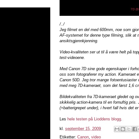
7D (B
/../
Jeg filmet en del med 600mm, noe som gjorde 
AF-systemet for denne type filming, slik at
ansiktsgjennkjenning.
Video-kvaliteten ser ut til å være helt på top
test-videoene.
Med Canon 7D sine gode egenskaper i forhold
oss som fotograferer my action. Kameraet e
Canon 50D. Jeg tror mange fotoentusiaster o
med meg 7D-kameraet, som det først 1,6 cro
Bildekvaliteten fra 7D-kameraet gledet og o
skikkelig action-kamera til en fornuftig pris
(+batterigrepet under), i hvert fall hvis de
Les
hele testen på Lioddens blogg
.
kl.
september 15, 2009
Etiketter:
Canon
,
video