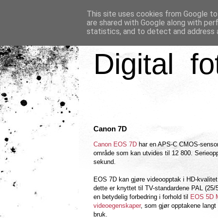
This site uses cookies from Google to 
are shared with Google along with per
statistics, and to detect and address 
Digital fo
Canon 7D
Canon EOS 7D
har en APS-C CMOS-sensor 
område som kan utvides til 12 800. Serieoppt
sekund.
EOS 7D kan gjøre videoopptak i HD-kvalitet
dette er knyttet til TV-standardene PAL (25/
en betydelig forbedring i forhold til
EOS 5D M
videoegenskaper
, som gjør opptakene langt 
bruk.