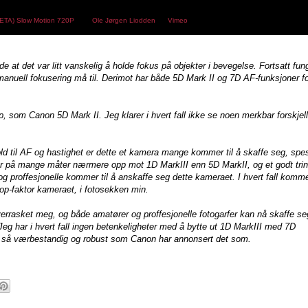
ETA) Slow Motion 720P
from
Ole Jørgen Liodden
on
Vimeo
.
at det var litt vanskelig å holde fokus på objekter i bevegelse. Fortsatt fun
 manuell fokusering må til. Derimot har både 5D Mark II og 7D AF-funksjoner f
p, som Canon 5D Mark II. Jeg klarer i hvert fall ikke se noen merkbar forskjell 
 til AF og hastighet er dette et kamera mange kommer til å skaffe seg, spes
r på mange måter nærmere opp mot 1D MarkIII enn 5D MarkII, og et godt trin
g proffesjonelle kommer til å anskaffe seg dette kameraet. I hvert fall komme
p-faktor kameraet, i fotosekken min.
verrasket meg, og både amatører og proffesjonelle fotogarfer kan nå skaffe se
. Jeg har i hvert fall ingen betenkeligheter med å bytte ut 1D MarkIII med 7D
t er så værbestandig og robust som Canon har annonsert det som.