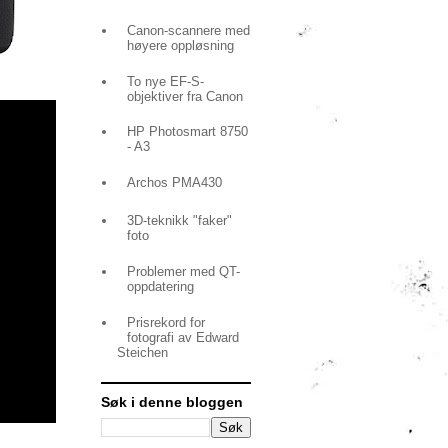
Canon-scannere med
høyere oppløsning
To nye EF-S-
objektiver fra Canon
HP Photosmart 8750
- A3
Archos PMA430
3D-teknikk "faker"
foto
Problemer med QT-
oppdatering
Prisrekord for
fotografi av Edward
Steichen
Søk i denne bloggen