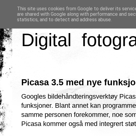
This site uses cookies from Google to deliver its servic
are shared with Google along with performance and secu
statistics, and to detect and address abuse.
Digital fotogr
Picasa 3.5 med nye funksj
Googles bildehåndteringsverktøy Picas
funksjoner. Blant annet kan programmet
samme personen forekommer, noe som s
Picasa kommer også med integrert støt