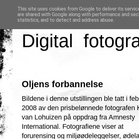
This site uses cookies from Google to deliver its servic
are shared with Google along with performance and secu
statistics, and to detect and address abuse.
Digital fotogr
Oljens forbannelse
Bildene i denne utstillingen ble tatt i fe
2008 av den prisbelønnede fotografen 
van Lohuizen på oppdrag fra Amnesty
International. Fotografiene viser at
forurensing og miljøødeleggelser, ødel