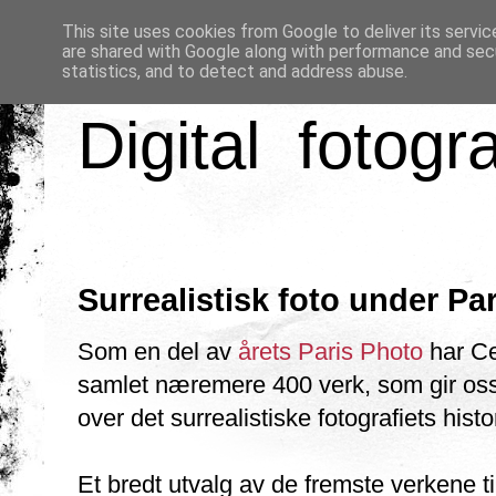
This site uses cookies from Google to deliver its servic
are shared with Google along with performance and secu
statistics, and to detect and address abuse.
Digital fotogr
Surrealistisk foto under Pa
Som en del av
årets Paris Photo
har C
samlet næremere 400 verk, som gir oss
over det surrealistiske fotografiets histo
Et bredt utvalg av de fremste verkene 