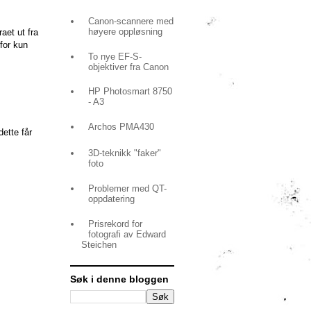
Canon-scannere med
høyere oppløsning
aet ut fra
for kun
To nye EF-S-
objektiver fra Canon
HP Photosmart 8750
- A3
Archos PMA430
ette får
3D-teknikk "faker"
foto
Problemer med QT-
oppdatering
Prisrekord for
fotografi av Edward
Steichen
Søk i denne bloggen