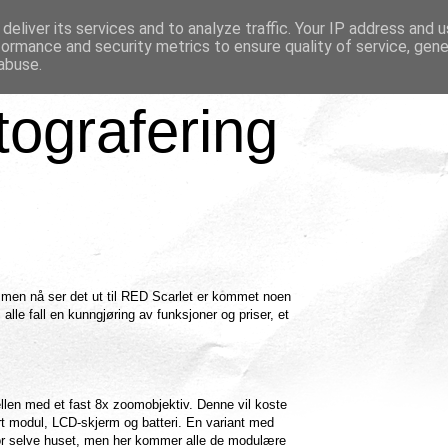
deliver its services and to analyze traffic. Your IP address and 
formance and security metrics to ensure quality of service, gen
abuse.
tografering
 men nå ser det ut til RED Scarlet er kommet noen
alle fall en kunngjøring av funksjoner og priser, et
llen med et fast 8x zoomobjektiv. Denne vil koste
rt modul, LCD-skjerm og batteri. En variant med
for selve huset, men her kommer alle de modulære