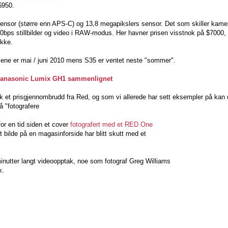
$950.
nsor (større enn APS-C) og 13,8 megapikslers sensor. Det som skiller kamer
0bps stillbilder og video i RAW-modus. Her havner prisen visstnok på $7000, 
ikke.
lene er mai / juni 2010 mens S35 er ventet neste "sommer".
 Panasonic Lumix GH1 sammenlignet
k et prisgjennombrudd fra Red, og som vi allerede har sett eksempler på kan d
å "fotografere
r en tid siden et cover
fotografert med et RED One
t bilde på en magasinforside har blitt skutt med et
0 minutter langt videoopptak, noe som fotograf Greg Williams
k.