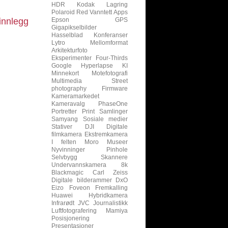
HDR
Kodak
Lagring
Polaroid
Red
Vanntett
Apps
innlegg
Epson
GPS
Gigapikselbilder
Hasselblad
Konferanser
Lytro
Mellomformat
Arkitekturfoto
Eksperimenter
Four-Thirds
Google
Hyperlapse
KI
Minnekort
Motefotografi
Multimedia
Street
photography
Firmware
Kameramarkedet
Kameravalg
PhaseOne
Portretter
Print
Samlinger
Samyang
Sosiale medier
Stativer
DJI
Digitale
filmkamera
Ekstremkamera
I felten
Moro
Museer
Nyvinninger
Pinhole
Selvbygg
Skannere
Undervannskamera
8k
Blackmagic
Carl Zeiss
Digitale bilderammer
DxO
Eizo
Foveon
Fremkalling
Huawei
Hybridkamera
Infrarødt
JVC
Journalistikk
Luftfotografering
Mamiya
Posisjonering
Presentasjoner