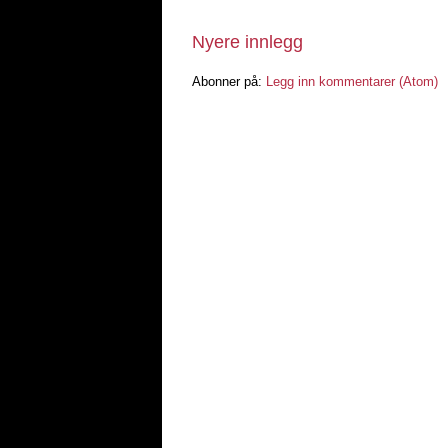
Nyere innlegg
Abonner på:
Legg inn kommentarer (Atom)