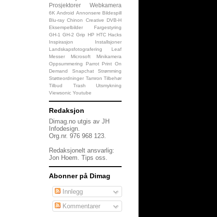
Prosjektorer
Webkamera
6K
Android
Annonsere
Bildespill
Blu-ray
Chinon
Creative
DVB-H
Eksempelbilder
Fargestyring
GH-1
GH-2
Grip
HP
HTC
Hacks
Inspirasjon
Installsjoner
Landskapsfotografering
Leaf
Messer
Microsoft
Minikamera
Oppsummering
Parrot
Print On
Demand
Snapchat
Strømming
Støtteordninger
Tamron
Tilbehør
Tilbud
Trash
Utsmykning
Viewsonic
Youtube
Redaksjon
Dimag.no utgis av JH
Infodesign.
Org.nr. 976 968 123.
Redaksjonelt ansvarlig:
Jon Hoem.
Tips oss
.
Abonner på Dimag
Innlegg
Kommentarer