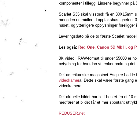
komponenter i tillegg. Linsene begynner på 
Scarlet S35 skal visstnok få en 30X15mm se
mengden er imidlertid opptakshastigheten: 3
huset, og ytterligere opplysninger foreligger 
Leveringsdato på de to første Scarlet model
Les også:
Red One, Canon 5D Mk II, og
3K video i RAW-format til under $5000 er no
betydning for hvordan vi tenker omkring det 
Det amerikanske magasinet Esquire hadde fo
videokamer
a. Dette skal være
første gang e
videokamera.
Det aktuelle bildet har blitt hentet fra et 1
medfører at bildet får et mer spontant uttryk
REDUSER.net