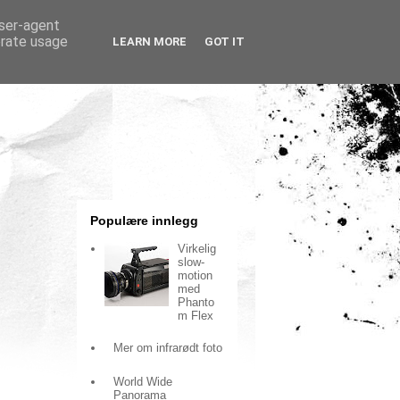
user-agent
erate usage
LEARN MORE
GOT IT
Populære innlegg
Virkelig
slow-
motion
med
Phanto
m Flex
Mer om infrarødt foto
World Wide
Panorama