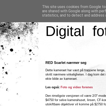
This site uses cookies from Google to 
are shared with Google along with per
statistics, and to detect and address 
Digital fo
RED Scarlet nærmer seg
Dette kameraet har vært på trappene lenge,
skritt nærmere virkeligheten. I dag kom det i 
ekte bilde av kameraet.
Les også:
Foto og video forenes
Den rimeligste versjonen vil være 2/3"-mode
$4750 for selve kamerahuset, linsen, CF-ko
utskiftbare objektiver vil komme på $2750 