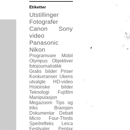
Etiketter
Utstillinger
Fotografer
Canon
Sony
video
Panasonic
Nikon
Programvare
Mobil
Olympus
Objektiver
fotojournalistikk
Gratis bilder
Priser
Konkurranser
Ukens
utvalgte
HD-video
Historiske bilder
Teknologi
Fujifilm
Manipulasjon
Megazoom
Tips og
triks
Bransjen
Dokumentar
Debatt
Micro Four-Thirds
Speilrefleks
Leica
Festivaler
Pentax