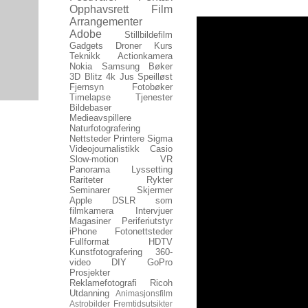
Opphavsrett
Film
Arrangementer
Adobe
Stillbildefilm
Gadgets
Droner
Kurs
Teknikk
Actionkamera
Nokia
Samsung
Bøker
3D
Blitz
4k
Jus
Speilløst
Fjernsyn
Fotobøker
Timelapse
Tjenester
Bildebaser
Medieavspillere
Naturfotografering
Nettsteder
Printere
Sigma
Videojournalistikk
Casio
Slow-motion
VR
Panorama
Lyssetting
Rariteter
Rykter
Seminarer
Skjermer
Apple
DSLR som
filmkamera
Intervjuer
Magasiner
Periferiutstyr
iPhone
Fotonettsteder
Fullformat
HDTV
Kunstfotografering
360-
video
DIY
GoPro
Prosjekter
Reklamefotografi
Ricoh
Utdanning
Animasjonsfilm
Astrobilder
Fremtidsutsikter