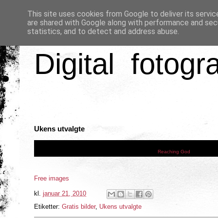
This site uses cookies from Google to deliver its servic
are shared with Google along with performance and secu
statistics, and to detect and address abuse.
Digital fotogr
Ukens utvalgte
Reaching God
, originally
Free images
kl.
januar 21, 2010
Etiketter:
Gratis bilder
,
Ukens utvalgte