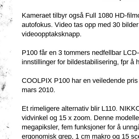
Kameraet tilbyr også Full 1080 HD-fil
autofokus. Video tas opp med 30 bilde
videoopptaksknapp.
P100 får en 3 tommers nedfellbar LCD
innstillinger for bildestabilisering, fpr 
COOLPIX P100 har en veiledende pris p
mars 2010.
Et rimeligere alternativ blir L110. NIK
vidvinkel og 15 x zoom. Denne modelle
megapiksler, fem funksjoner for å unng
ergonomisk grep, 1 cm makro og 15 s