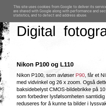
This site uses cookies from Google to deliver its servic
are shared with Google along with performance and secu
statistics, and to detect and address abuse.
Digital fotogr
Nikon P100 og L110
Nikon P100, som avløser
P90
, får et 
med vidvinkel og 26 x zoom. Også dett
baksidebelyst CMOS-bildebrikke på 10
som forbedrer lysfølsomheten samtidig
reduseres for å kunne ta bilder i lyssva