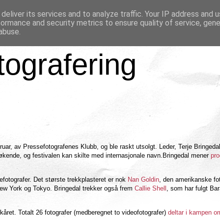
deliver its services and to analyze traffic. Your IP address and 
formance and security metrics to ensure quality of service, gen
abuse.
tografering
uar, av Pressefotografenes Klubb, og ble raskt utsolgt. Leder, Terje Bringeda
er økende, og festivalen kan skilte med internasjonale navn.Bringedal mener
pr
nefotografer. Det største trekkplasteret er nok
Nan Goldin
, den amerikanske fo
 New York og Tokyo. Bringedal trekker også frem
Callie Shell
, som har fulgt Ba
 kåret. Totalt 26 fotografer (medberegnet to videofotografer)
deltar i kampen o