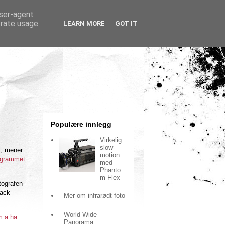
user-agent
erate usage
LEARN MORE
GOT IT
Populære innlegg
Virkelig
slow-
l, mener
motion
ogrammet
med
Phanto
m Flex
tografen
rack
Mer om infrarødt foto
World Wide
m å ha
Panorama