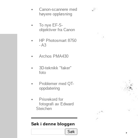
Canon-scannere med
høyere oppløsning
To nye EF-S-
objektiver fra Canon
HP Photosmart 8750
- A3
Archos PMA430
3D-teknikk "faker"
foto
Problemer med QT-
oppdatering
Prisrekord for
fotografi av Edward
Steichen
Søk i denne bloggen