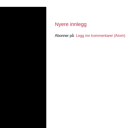
Nyere innlegg
Abonner på:
Legg inn kommentarer (Atom)