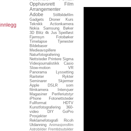
Opphavsrett
Film
Arrangementer
Adobe
Stillbildefilm
Gadgets
Droner
Kurs
Teknikk
Actionkamera
innlegg
Nokia
Samsung
Bøker
3D
Blitz
4k
Jus
Speilløst
Fjernsyn
Fotobøker
Timelapse
Tjenester
Bildebaser
Medieavspillere
Naturfotografering
Nettsteder
Printere
Sigma
Videojournalistikk
Casio
Slow-motion
VR
Panorama
Lyssetting
Rariteter
Rykter
Seminarer
Skjermer
Apple
DSLR som
filmkamera
Intervjuer
Magasiner
Periferiutstyr
iPhone
Fotonettsteder
Fullformat
HDTV
Kunstfotografering
360-
video
DIY
GoPro
Prosjekter
Reklamefotografi
Ricoh
Utdanning
Animasjonsfilm
Astrobilder
Fremtidsutsikter