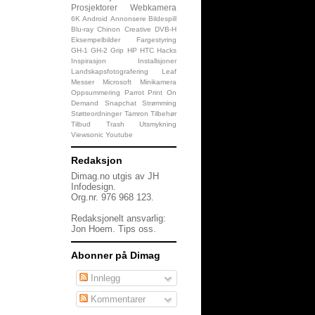
Prosjektorer
Webkamera
6K
Android
Annonsere
Bildespill
Blu-ray
Chinon
Creative
DVB-H
Eksempelbilder
Fargestyring
GH-1
GH-2
Grip
HP
HTC
Hacks
Inspirasjon
Installsjoner
Landskapsfotografering
Leaf
Messer
Microsoft
Minikamera
Oppsummering
Parrot
Print On
Demand
Snapchat
Strømming
Støtteordninger
Tamron
Tilbehør
Tilbud
Trash
Utsmykning
Viewsonic
Youtube
Redaksjon
Dimag.no utgis av JH
Infodesign.
Org.nr. 976 968 123.
Redaksjonelt ansvarlig:
Jon Hoem.
Tips oss
.
Abonner på Dimag
Innlegg
Kommentarer