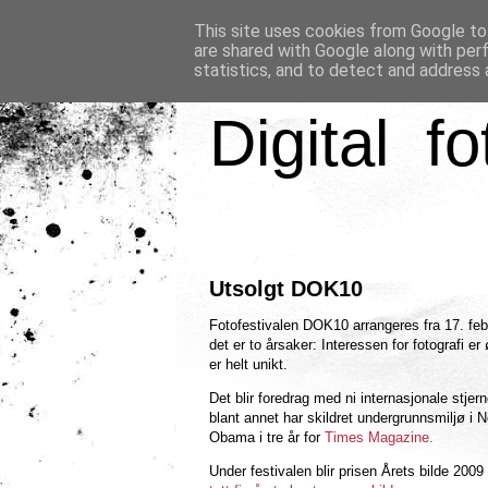
This site uses cookies from Google to 
are shared with Google along with per
statistics, and to detect and address 
Digital fo
Utsolgt DOK10
Fotofestivalen DOK10 arrangeres fra 17. febr
det er to årsaker: Interessen for fotografi 
er helt unikt.
Det blir foredrag med ni internasjonale stjer
blant annet har skildret undergrunnsmiljø i
Obama i tre år for
Times Magazine.
Under festivalen blir prisen Årets bilde 2009