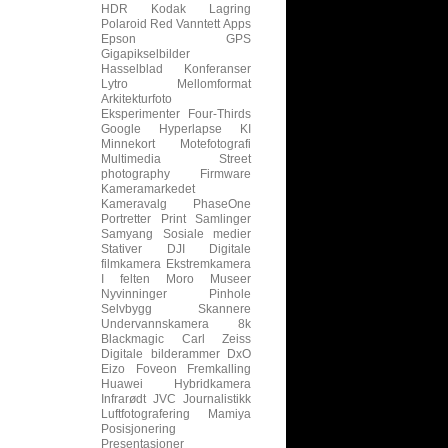
HDR
Kodak
Lagring
Polaroid
Red
Vanntett
Apps
Epson
GPS
Gigapikselbilder
Hasselblad
Konferanser
Lytro
Mellomformat
Arkitekturfoto
Eksperimenter
Four-Thirds
Google
Hyperlapse
KI
Minnekort
Motefotografi
Multimedia
Street
photography
Firmware
Kameramarkedet
Kameravalg
PhaseOne
Portretter
Print
Samlinger
Samyang
Sosiale medier
Stativer
DJI
Digitale
filmkamera
Ekstremkamera
I felten
Moro
Museer
Nyvinninger
Pinhole
Selvbygg
Skannere
Undervannskamera
8k
Blackmagic
Carl Zeiss
Digitale bilderammer
DxO
Eizo
Foveon
Fremkalling
Huawei
Hybridkamera
Infrarødt
JVC
Journalistikk
Luftfotografering
Mamiya
Posisjonering
Presentasjoner