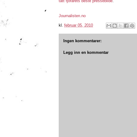
tatt fjorårets beste pressebilde
.
Journalisten.no
kl.
februar 05, 2010
Ingen kommentarer:
Legg inn en kommentar