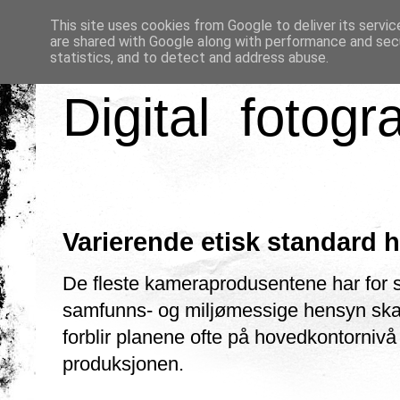
This site uses cookies from Google to deliver its servic
are shared with Google along with performance and secu
statistics, and to detect and address abuse.
Digital fotogr
Varierende etisk standard
De fleste kameraprodusentene har for s
samfunns- og miljømessige hensyn skal i
forblir planene ofte på hovedkontornivå o
produksjonen.