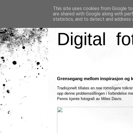
This site uses cookies from Google to 
are shared with Google along with per
statistics, and to detect and address 
Digital fo
Grensegang mellom inspirasjon og k
Tradisjonelt tillates en noe romsligere tol
opp denne problemstillingen i forbindelse m
Penns kjente fotografi av Miles Davis.