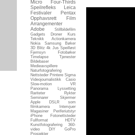
Micro Four-Thirds
Speilrefleks
Leica
Festivaler
Pentax
Opphavsrett
Film
Arrangementer
Adobe
Stillbildefilm
Gadgets
Droner
Kurs
Teknikk
Actionkamera
Nokia
Samsung
Bøker
3D
Blitz
4k
Jus
Speilløst
Fjernsyn
Fotobøker
Timelapse
Tjenester
Bildebaser
Medieavspillere
Naturfotografering
Nettsteder
Printere
Sigma
Videojournalistikk
Casio
Slow-motion
VR
Panorama
Lyssetting
Rariteter
Rykter
Seminarer
Skjermer
Apple
DSLR som
filmkamera
Intervjuer
Magasiner
Periferiutstyr
iPhone
Fotonettsteder
Fullformat
HDTV
Kunstfotografering
360-
video
DIY
GoPro
Prosjekter