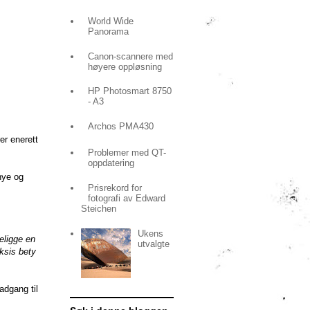
World Wide
Panorama
Canon-scannere med
høyere oppløsning
HP Photosmart 8750
- A3
Archos PMA430
er enerett
Problemer med QT-
oppdatering
nye og
Prisrekord for
fotografi av Edward
Steichen
Ukens
eligge en
utvalgte
ksis bety
adgang til