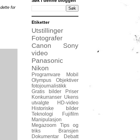
Søk i denne bloggen
dette for
Etiketter
Utstillinger
Fotografer
Canon
Sony
video
Panasonic
Nikon
Programvare
Mobil
Olympus
Objektiver
fotojournalistikk
Gratis bilder
Priser
Konkurranser
Ukens
utvalgte
HD-video
Historiske bilder
Teknologi
Fujifilm
Manipulasjon
Megazoom
Tips og
triks
Bransjen
Dokumentar
Debatt