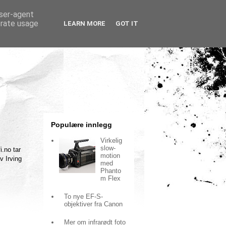
user-agent
erate usage
LEARN MORE
GOT IT
Populære innlegg
Virkelig
slow-
i.no tar
motion
v Irving
med
Phanto
m Flex
To nye EF-S-
objektiver fra Canon
Mer om infrarødt foto