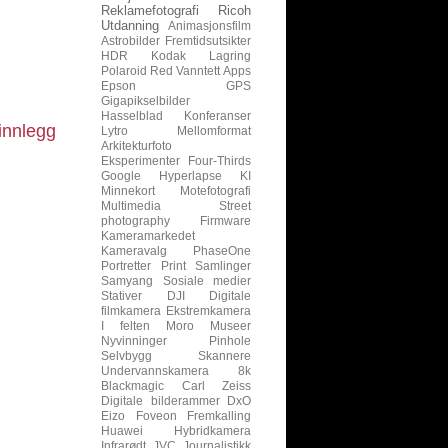
Reklamefotografi
Ricoh
Utdanning
Animasjonsfilm
Astrobilder
Fremtidsutsikter
HDR
Kodak
Lagring
Polaroid
Red
Vanntett
Apps
Epson
GPS
Gigapikselbilder
Hasselblad
Konferanser
innlegg
Lytro
Mellomformat
Arkitekturfoto
Eksperimenter
Four-Thirds
Google
Hyperlapse
KI
Minnekort
Motefotografi
Multimedia
Street
photography
Firmware
Kameramarkedet
Kameravalg
PhaseOne
Portretter
Print
Samlinger
Samyang
Sosiale medier
Stativer
DJI
Digitale
filmkamera
Ekstremkamera
I felten
Moro
Museer
Nyvinninger
Pinhole
Selvbygg
Skannere
Undervannskamera
8k
Blackmagic
Carl Zeiss
Digitale bilderammer
DxO
Eizo
Foveon
Fremkalling
Huawei
Hybridkamera
Infrarødt
JVC
Journalistikk