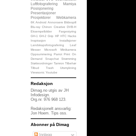
Luftfotografering
Mamiya
Posisjonering
Presentasjoner
Prosjektorer
Webkamera
6K
Android
Annonsere
Bildespill
Blu-ray
Chinon
Creative
DVB-H
Eksempelbilder
Fargestyring
GH-1
GH-2
Grip
HP
HTC
Hacks
Inspirasjon
Installsjoner
Landskapsfotografering
Leaf
Messer
Microsoft
Minikamera
Oppsummering
Parrot
Print On
Demand
Snapchat
Strømming
Støtteordninger
Tamron
Tilbehør
Tilbud
Trash
Utsmykning
Viewsonic
Youtube
Redaksjon
Dimag.no utgis av JH
Infodesign.
Org.nr. 976 968 123.
Redaksjonelt ansvarlig:
Jon Hoem.
Tips oss
.
Abonner på Dimag
Innlegg