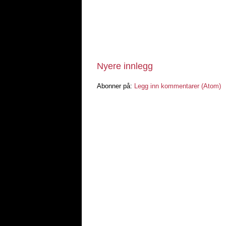
Nyere innlegg
Abonner på:
Legg inn kommentarer (Atom)