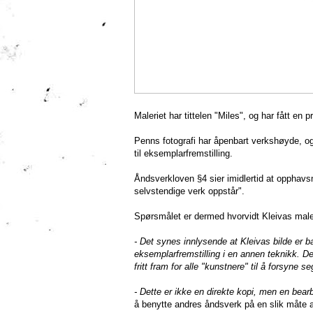
Maleriet har tittelen "Miles", og har fått en p
Penns fotografi har åpenbart verkshøyde, o
til eksemplarfremstilling.
Åndsverkloven §4 sier imidlertid at opphavs
selvstendige verk oppstår".
Spørsmålet er dermed hvorvidt Kleivas maler
- Det synes innlysende at Kleivas bilde er b
eksemplarfremstilling i en annen teknikk. D
fritt fram for alle "kunstnere" til å forsyne s
- Dette er ikke en direkte kopi, men en bearb
å benytte andres åndsverk på en slik måte a