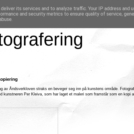
deliver its services and to analyze traffic. Your IP address and 
formance and security metrics to ensure quality of service, gen
abuse.
tografering
opiering
kning av Åndsverkloven straks en beveger seg inn på kunstens område. Fotograf
ed kunstneren Per Kleiva, som har laget et maleri som framstår som en kopi a