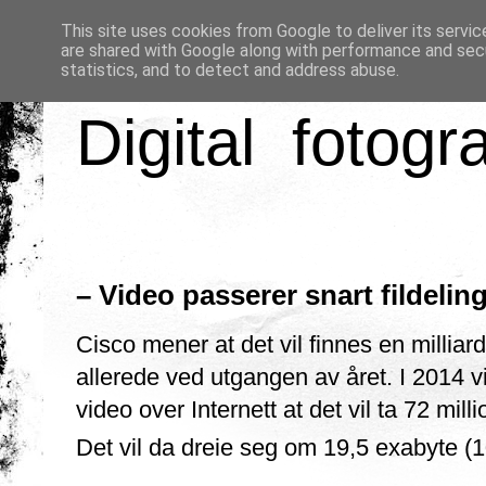
This site uses cookies from Google to deliver its servic
are shared with Google along with performance and secu
statistics, and to detect and address abuse.
Digital fotogr
– Video passerer snart fildeling
Cisco mener at det vil finnes en millia
allerede ved utgangen av året. I 2014 v
video over Internett at det vil ta 72 mil
Det vil da dreie seg om 19,5 exabyte (