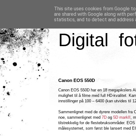
This site uses cookies from Google to 
are shared with Google along with per
statistics, and to detect and address 
Digital fo
Canon EOS 550D
Canon EOS 550D har en 18 megapikslers
mulighet til å filme med full HD-kvalitet. K
innstillinger på 100 – 6400 (kan utvides til 1
Sammenlignet med de dyrere modellen fra C
noe, sammenlignet med
7D
og
5D markII
, 
tilstrekkelig for de flestebruksområder. EOS
målesystemet, som først ble lansert med 