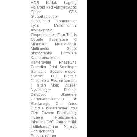
HDR
Kodak
Lagring
Polaroid
Red
Vanntett
Apps
Epson
GPS
Gigapikselbilder
Hasselblad
Konferanser
Lytro
Mellomformat
Arkitekturfoto
Eksperimenter
Four-Thirds
Google
Hyperlapse
KI
Minnekort
Motefotografi
Multimedia
Street
photography
Firmware
Kameramarkedet
Kameravalg
PhaseOne
Portretter
Print
Samlinger
Samyang
Sosiale medier
Stativer
DJI
Digitale
filmkamera
Ekstremkamera
I felten
Moro
Museer
Nyvinninger
Pinhole
Selvbygg
Skannere
Undervannskamera
8k
Blackmagic
Carl Zeiss
Digitale bilderammer
DxO
Eizo
Foveon
Fremkalling
Huawei
Hybridkamera
Infrarødt
JVC
Journalistikk
Luftfotografering
Mamiya
Posisjonering
Presentasjoner