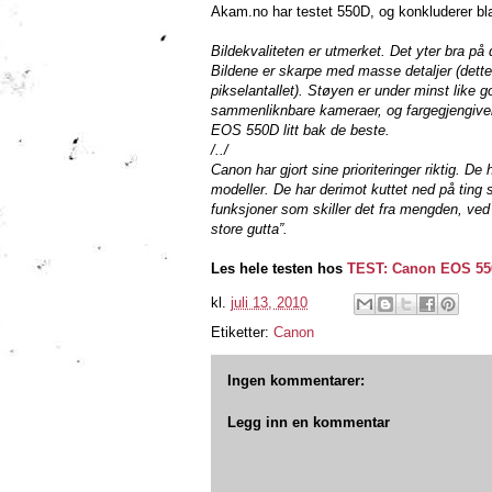
Akam.no har testet 550D, og konkluderer bl
Bildekvaliteten er utmerket. Det yter bra på 
Bildene er skarpe med masse detaljer (dette
pikselantallet). Støyen er under minst like g
sammenliknbare kameraer, og fargegjengivel
EOS 550D litt bak de beste.
/../
Canon har gjort sine prioriteringer riktig. D
modeller. De har derimot kuttet ned på ting 
funksjoner som skiller det fra mengden, ved å
store gutta”.
Les hele testen hos
TEST: Canon EOS 55
kl.
juli 13, 2010
Etiketter:
Canon
Ingen kommentarer:
Legg inn en kommentar