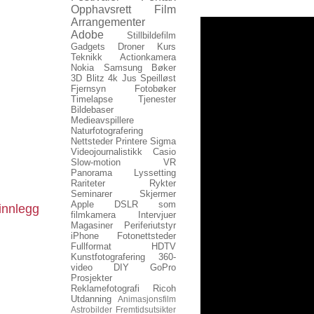
Opphavsrett
Film
Arrangementer
Adobe
Stillbildefilm
Gadgets
Droner
Kurs
Teknikk
Actionkamera
Nokia
Samsung
Bøker
3D
Blitz
4k
Jus
Speilløst
Fjernsyn
Fotobøker
Timelapse
Tjenester
Bildebaser
Medieavspillere
Naturfotografering
Nettsteder
Printere
Sigma
Videojournalistikk
Casio
Slow-motion
VR
Panorama
Lyssetting
Rariteter
Rykter
Seminarer
Skjermer
Apple
DSLR som
innlegg
filmkamera
Intervjuer
Magasiner
Periferiutstyr
iPhone
Fotonettsteder
Fullformat
HDTV
Kunstfotografering
360-
video
DIY
GoPro
Prosjekter
Reklamefotografi
Ricoh
Utdanning
Animasjonsfilm
Astrobilder
Fremtidsutsikter