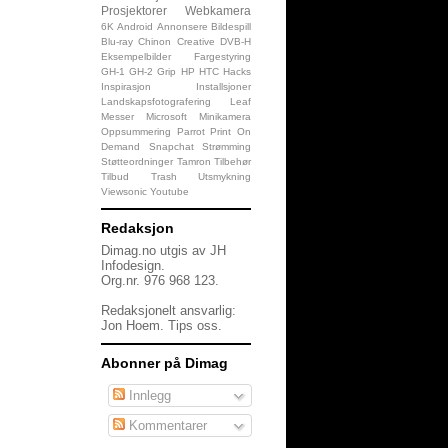
Prosjektorer
Webkamera
6K
Android
Annonsere
Bildespill
Blu-ray
Chinon
Creative
DVB-H
Eksempelbilder
Fargestyring
GH-1
GH-2
Grip
HP
HTC
Hacks
Inspirasjon
Installsjoner
Landskapsfotografering
Leaf
Messer
Microsoft
Minikamera
Oppsummering
Parrot
Print On
Demand
Snapchat
Strømming
Støtteordninger
Tamron
Tilbehør
Tilbud
Trash
Utsmykning
Viewsonic
Youtube
Redaksjon
Dimag.no utgis av JH
Infodesign.
Org.nr. 976 968 123.
Redaksjonelt ansvarlig:
Jon Hoem.
Tips oss
.
Abonner på Dimag
Innlegg
Kommentarer