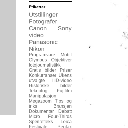
Etiketter
Utstillinger
Fotografer
Canon
Sony
video
Panasonic
Nikon
Programvare
Mobil
Olympus
Objektiver
fotojournalistikk
Gratis bilder
Priser
Konkurranser
Ukens
utvalgte
HD-video
Historiske bilder
Teknologi
Fujifilm
Manipulasjon
Megazoom
Tips og
triks
Bransjen
Dokumentar
Debatt
Micro Four-Thirds
Speilrefleks
Leica
Festivaler
Pentax