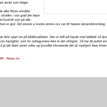
ant annet som følger:
de aller fleste områder.
 skyldes i stor grad det høye
od kontroll som på alle
sen er god. Det eneste vi kunne ønske oss var litt høyere dynamikkomfang. H
e har ikke spart inn på bildekvaliteten. Den er fullt på høyde med dobbelt så dyr
som hastighet, som for nybegynnere ikke er det viktigste. Så har de puttet in
 gi det blant annet video og lysmåler tilsvarende det du vanligvis bare finner
0D - Akam.no