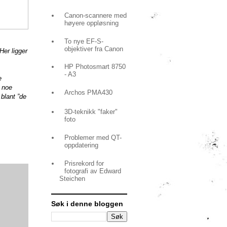
Canon-scannere med
høyere oppløsning
To nye EF-S-
objektiver fra Canon
er ligger
HP Photosmart 8750
- A3
e
n noe
Archos PMA430
 blant ”de
3D-teknikk "faker"
foto
Problemer med QT-
oppdatering
Prisrekord for
fotografi av Edward
Steichen
Søk i denne bloggen