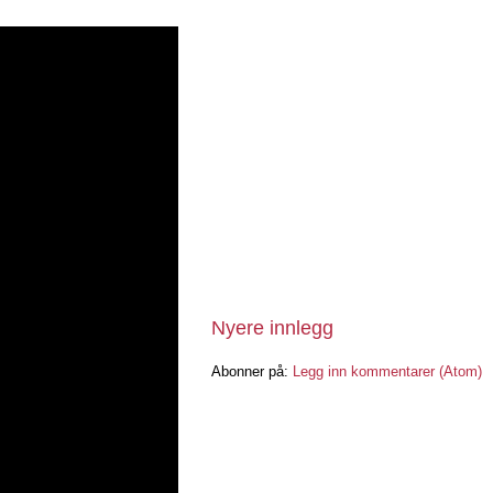
Nyere innlegg
Abonner på:
Legg inn kommentarer (Atom)