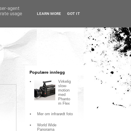
user-agent
erate usage
LEARN MORE
GOT IT
Populære innlegg
Virkelig
slow-
motion
med
Phanto
m Flex
Mer om infrarødt foto
World Wide
Panorama