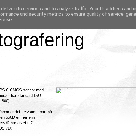
deliver its services and to analyze traffic. Your IP address and 
formance and security metrics to ensure quality of service, gen
abuse.
tografering
 APS-C CMOS-sensor med
ameraet har standard ISO-
2 800).
anon er det selvsagt spart på
men 550D er mer enn
 550D har arvet iFCL-
EOS 7D.