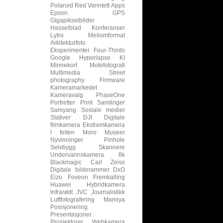
Polaroid
Red
Vanntett
Apps
Epson
GPS
Gigapikselbilder
Hasselblad
Konferanser
Lytro
Mellomformat
Arkitekturfoto
Eksperimenter
Four-Thirds
Google
Hyperlapse
KI
Minnekort
Motefotografi
Multimedia
Street
photography
Firmware
Kameramarkedet
Kameravalg
PhaseOne
Portretter
Print
Samlinger
Samyang
Sosiale medier
Stativer
DJI
Digitale
filmkamera
Ekstremkamera
I felten
Moro
Museer
Nyvinninger
Pinhole
Selvbygg
Skannere
Undervannskamera
8k
Blackmagic
Carl Zeiss
Digitale bilderammer
DxO
Eizo
Foveon
Fremkalling
Huawei
Hybridkamera
Infrarødt
JVC
Journalistikk
Luftfotografering
Mamiya
Posisjonering
Presentasjoner
Prosjektorer
Webkamera