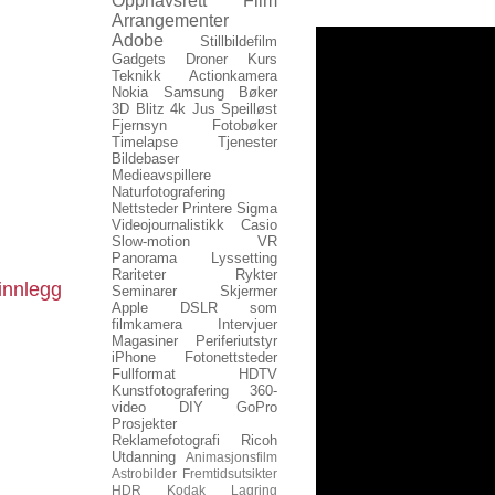
Opphavsrett
Film
Arrangementer
Adobe
Stillbildefilm
Gadgets
Droner
Kurs
Teknikk
Actionkamera
Nokia
Samsung
Bøker
3D
Blitz
4k
Jus
Speilløst
Fjernsyn
Fotobøker
Timelapse
Tjenester
Bildebaser
Medieavspillere
Naturfotografering
Nettsteder
Printere
Sigma
Videojournalistikk
Casio
Slow-motion
VR
Panorama
Lyssetting
Rariteter
Rykter
innlegg
Seminarer
Skjermer
Apple
DSLR som
filmkamera
Intervjuer
Magasiner
Periferiutstyr
iPhone
Fotonettsteder
Fullformat
HDTV
Kunstfotografering
360-
video
DIY
GoPro
Prosjekter
Reklamefotografi
Ricoh
Utdanning
Animasjonsfilm
Astrobilder
Fremtidsutsikter
HDR
Kodak
Lagring