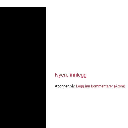
Nyere innlegg
Abonner på:
Legg inn kommentarer (Atom)