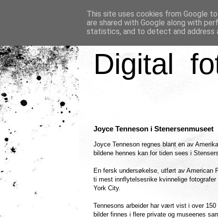
This site uses cookies from Google to 
are shared with Google along with per
statistics, and to detect and address 
Digital fo
Joyce Tenneson i Stenersenmuseet
Joyce Tenneson regnes blant en av Amerikas 
bildene hennes kan for tiden sees i Stenser
En fersk undersøkelse, utført av American 
ti mest innflytelsesrike kvinnelige fotografer
York City.
Tennesons arbeider har vært vist i over 150 
bilder finnes i flere private og museenes sam