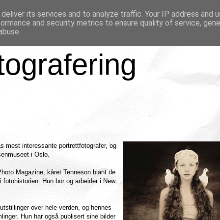
deliver its services and to analyze traffic. Your IP address and 
formance and security metrics to ensure quality of service, gen
abuse.
tografering
mest interessante portrettfotografer, og
senmuseet i Oslo.
Photo Magazine, kåret Tenneson blant de
 i fotohistorien. Hun bor og arbeider i New
utstillinger over hele verden, og hennes
linger. Hun har også publisert sine bilder