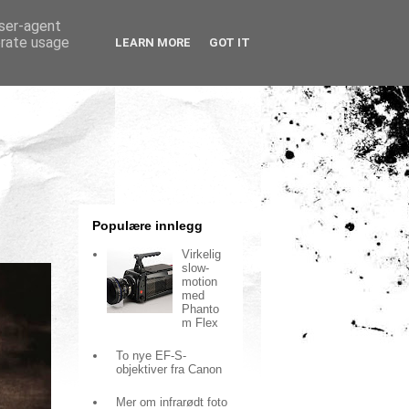
user-agent
erate usage
LEARN MORE
GOT IT
Populære innlegg
Virkelig
slow-
motion
med
Phanto
m Flex
To nye EF-S-
objektiver fra Canon
Mer om infrarødt foto