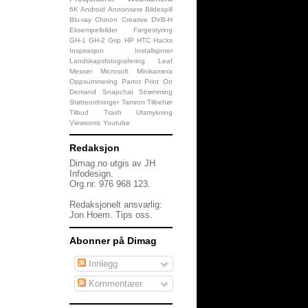
6K
Android
Annonsere
Bildespill
Blu-ray
Chinon
Creative
DVB-H
Eksempelbilder
Fargestyring
GH-1
GH-2
Grip
HP
HTC
Hacks
Inspirasjon
Installsjoner
Landskapsfotografering
Leaf
Messer
Microsoft
Minikamera
Oppsummering
Parrot
Print On
Demand
Snapchat
Strømming
Støtteordninger
Tamron
Tilbehør
Tilbud
Trash
Utsmykning
Viewsonic
Youtube
Redaksjon
Dimag.no utgis av JH
Infodesign.
Org.nr. 976 968 123.
Redaksjonelt ansvarlig:
Jon Hoem.
Tips oss
.
Abonner på Dimag
Innlegg
Kommentarer