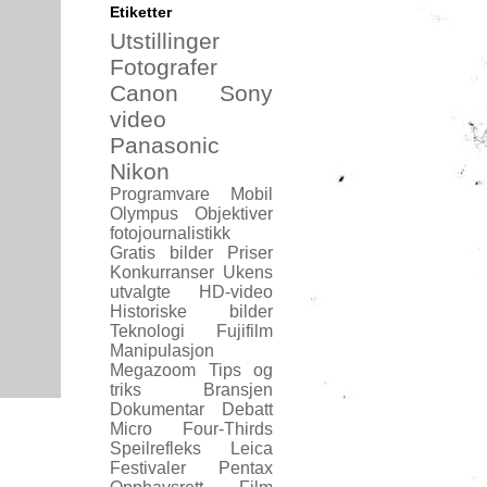
Etiketter
Utstillinger
Fotografer
Canon
Sony
video
Panasonic
Nikon
Programvare
Mobil
Olympus
Objektiver
fotojournalistikk
Gratis bilder
Priser
Konkurranser
Ukens
utvalgte
HD-video
Historiske bilder
Teknologi
Fujifilm
Manipulasjon
Megazoom
Tips og
triks
Bransjen
Dokumentar
Debatt
Micro Four-Thirds
Speilrefleks
Leica
Festivaler
Pentax