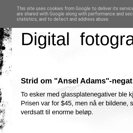
This site uses cookies from Google to deliver its servic
are shared with Google along with performance and secu
statistics, and to detect and address abuse.
Digital fotogr
Strid om "Ansel Adams"-negat
To esker med glassplatenegativer ble kjø
Prisen var for $45, men nå er bildene,
verdsatt til enorme beløp.