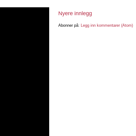
Nyere innlegg
Abonner på:
Legg inn kommentarer (Atom)