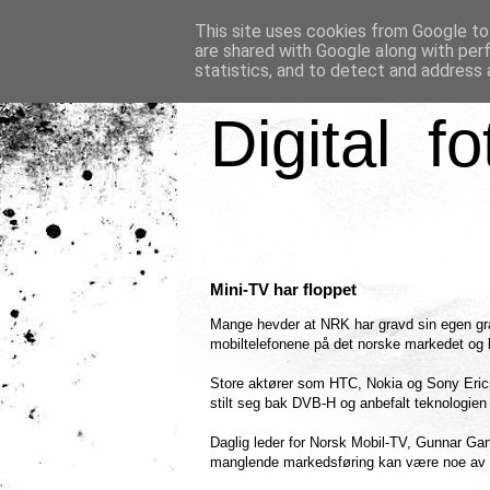
This site uses cookies from Google to 
are shared with Google along with per
statistics, and to detect and address 
Digital fo
Mini-TV har floppet
Mange hevder at NRK har gravd sin egen gr
mobiltelefonene på det norske markedet og kr
Store aktører som HTC, Nokia og Sony Eric
stilt seg bak DVB-H og anbefalt teknologien
Daglig leder for Norsk Mobil-TV, Gunnar Garf
manglende markedsføring kan være noe av år