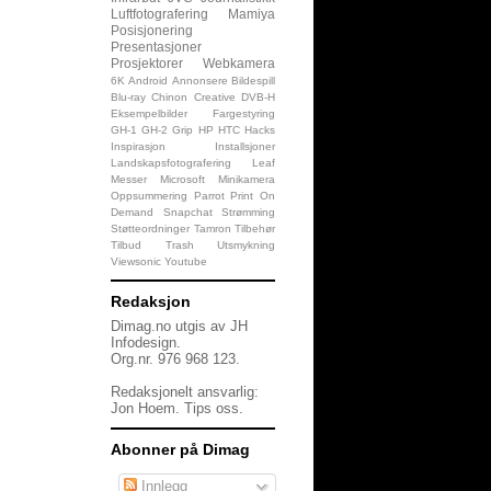
Luftfotografering
Mamiya
Posisjonering
Presentasjoner
Prosjektorer
Webkamera
6K
Android
Annonsere
Bildespill
Blu-ray
Chinon
Creative
DVB-H
Eksempelbilder
Fargestyring
GH-1
GH-2
Grip
HP
HTC
Hacks
Inspirasjon
Installsjoner
Landskapsfotografering
Leaf
Messer
Microsoft
Minikamera
Oppsummering
Parrot
Print On
Demand
Snapchat
Strømming
Støtteordninger
Tamron
Tilbehør
Tilbud
Trash
Utsmykning
Viewsonic
Youtube
Redaksjon
Dimag.no utgis av JH
Infodesign.
Org.nr. 976 968 123.
Redaksjonelt ansvarlig:
Jon Hoem.
Tips oss
.
Abonner på Dimag
Innlegg