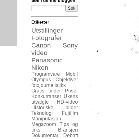
Søk i denne bloggen
Etiketter
Utstillinger
Fotografer
Canon
Sony
video
Panasonic
Nikon
Programvare
Mobil
Olympus
Objektiver
fotojournalistikk
Gratis bilder
Priser
Konkurranser
Ukens
utvalgte
HD-video
Historiske bilder
Teknologi
Fujifilm
Manipulasjon
Megazoom
Tips og
triks
Bransjen
Dokumentar
Debatt