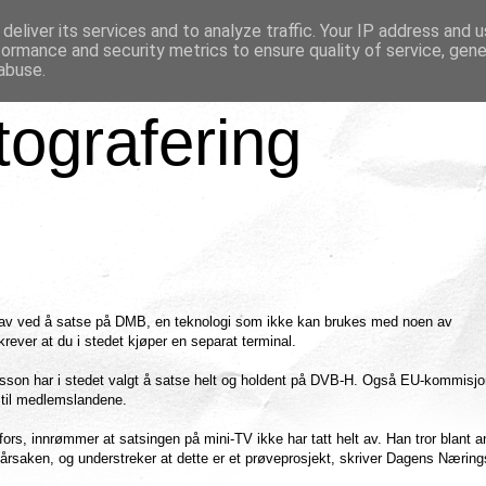
deliver its services and to analyze traffic. Your IP address and 
formance and security metrics to ensure quality of service, gen
abuse.
tografering
av ved å satse på DMB, en teknologi som ikke kan brukes med noen av
ever at du i stedet kjøper en separat terminal.
sson har i stedet valgt å satse helt og holdent på DVB-H. Også EU-kommisjo
 til medlemslandene.
ors, innrømmer at satsingen på mini-TV ikke har tatt helt av. Han tror blant a
saken, og understreker at dette er et prøveprosjekt, skriver Dagens Nærings