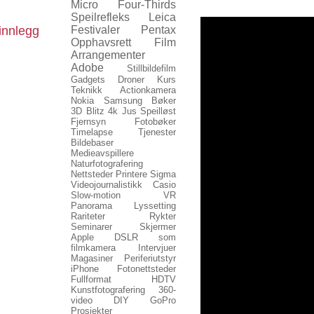
Micro Four-Thirds
Speilrefleks
Leica
innlegg
Festivaler
Pentax
Opphavsrett
Film
Arrangementer
Adobe
Stillbildefilm
Gadgets
Droner
Kurs
Teknikk
Actionkamera
Nokia
Samsung
Bøker
3D
Blitz
4k
Jus
Speilløst
Fjernsyn
Fotobøker
Timelapse
Tjenester
Bildebaser
Medieavspillere
Naturfotografering
Nettsteder
Printere
Sigma
Videojournalistikk
Casio
Slow-motion
VR
Panorama
Lyssetting
Rariteter
Rykter
Seminarer
Skjermer
Apple
DSLR som
filmkamera
Intervjuer
Magasiner
Periferiutstyr
iPhone
Fotonettsteder
Fullformat
HDTV
Kunstfotografering
360-
video
DIY
GoPro
Prosjekter