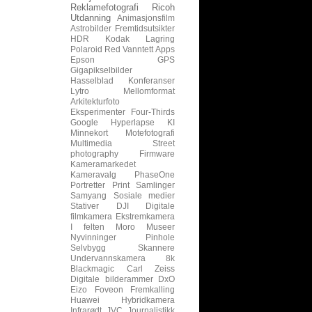
Reklamefotografi
Ricoh
Utdanning
Animasjonsfilm
Astrobilder
Fremtidsutsikter
HDR
Kodak
Lagring
Polaroid
Red
Vanntett
Apps
Epson
GPS
Gigapikselbilder
Hasselblad
Konferanser
Lytro
Mellomformat
Arkitekturfoto
Eksperimenter
Four-Thirds
Google
Hyperlapse
KI
Minnekort
Motefotografi
Multimedia
Street
photography
Firmware
Kameramarkedet
Kameravalg
PhaseOne
Portretter
Print
Samlinger
Samyang
Sosiale medier
Stativer
DJI
Digitale
filmkamera
Ekstremkamera
I felten
Moro
Museer
Nyvinninger
Pinhole
Selvbygg
Skannere
Undervannskamera
8k
Blackmagic
Carl Zeiss
Digitale bilderammer
DxO
Eizo
Foveon
Fremkalling
Huawei
Hybridkamera
Infrarødt
JVC
Journalistikk