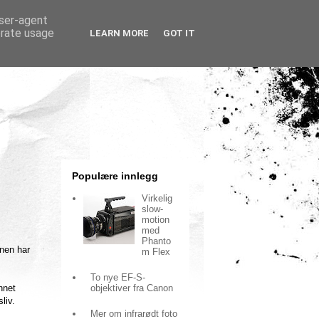
user-agent
erate usage
LEARN MORE
GOT IT
Populære innlegg
Virkelig
slow-
motion
med
Phanto
nen har
m Flex
To nye EF-S-
objektiver fra Canon
nnet
liv.
Mer om infrarødt foto