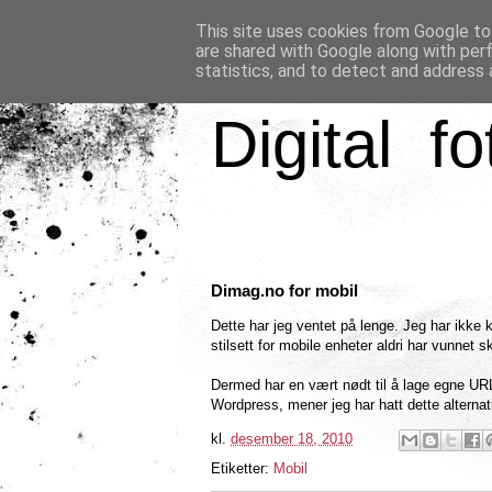
This site uses cookies from Google to 
are shared with Google along with per
statistics, and to detect and address 
Digital fo
Dimag.no for mobil
Dette har jeg ventet på lenge. Jeg har ikke 
stilsett for mobile enheter aldri har vunnet sk
Dermed har en vært nødt til å lage egne URL
Wordpress, mener jeg har hatt dette alterna
kl.
desember 18, 2010
Etiketter:
Mobil