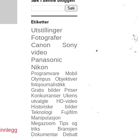
Søk i denne bloggen
Etiketter
Utstillinger
Fotografer
Canon
Sony
video
Panasonic
Nikon
Programvare
Mobil
Olympus
Objektiver
fotojournalistikk
Gratis bilder
Priser
Konkurranser
Ukens
utvalgte
HD-video
Historiske bilder
Teknologi
Fujifilm
Manipulasjon
Megazoom
Tips og
triks
Bransjen
innlegg
Dokumentar
Debatt