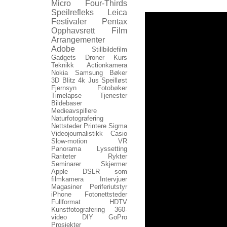
Micro Four-Thirds
Speilrefleks
Leica
Festivaler
Pentax
Opphavsrett
Film
Arrangementer
Adobe
Stillbildefilm
Gadgets
Droner
Kurs
Teknikk
Actionkamera
Nokia
Samsung
Bøker
3D
Blitz
4k
Jus
Speilløst
Fjernsyn
Fotobøker
Timelapse
Tjenester
Bildebaser
Medieavspillere
Naturfotografering
Nettsteder
Printere
Sigma
Videojournalistikk
Casio
Slow-motion
VR
Panorama
Lyssetting
Rariteter
Rykter
Seminarer
Skjermer
Apple
DSLR som
filmkamera
Intervjuer
Magasiner
Periferiutstyr
iPhone
Fotonettsteder
Fullformat
HDTV
Kunstfotografering
360-
video
DIY
GoPro
Prosjekter