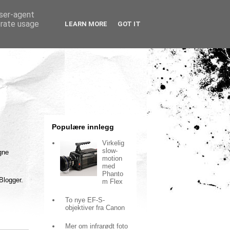
user-agent
erate usage
LEARN MORE
GOT IT
Populære innlegg
Virkelig
slow-
gne
motion
med
Phanto
Blogger.
m Flex
To nye EF-S-
objektiver fra Canon
Mer om infrarødt foto