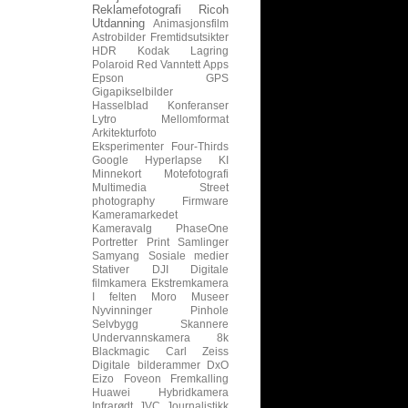
Reklamefotografi
Ricoh
Utdanning
Animasjonsfilm
Astrobilder
Fremtidsutsikter
HDR
Kodak
Lagring
Polaroid
Red
Vanntett
Apps
Epson
GPS
Gigapikselbilder
Hasselblad
Konferanser
Lytro
Mellomformat
Arkitekturfoto
Eksperimenter
Four-Thirds
Google
Hyperlapse
KI
Minnekort
Motefotografi
Multimedia
Street
photography
Firmware
Kameramarkedet
Kameravalg
PhaseOne
Portretter
Print
Samlinger
Samyang
Sosiale medier
Stativer
DJI
Digitale
filmkamera
Ekstremkamera
I felten
Moro
Museer
Nyvinninger
Pinhole
Selvbygg
Skannere
Undervannskamera
8k
Blackmagic
Carl Zeiss
Digitale bilderammer
DxO
Eizo
Foveon
Fremkalling
Huawei
Hybridkamera
Infrarødt
JVC
Journalistikk