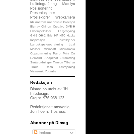
Luftfotografering
Mamiya
Posisjonering
Presentasjoner
Prosjektorer
Webkamera
6K
Android
Annonsere
Bildespill
Blu-ray
Chinon
Creative
DVB-H
Eksempelbilder
Fargestyring
GH-1
GH-2
Grip
HP
HTC
Hacks
Inspirasjon
Installsjoner
Landskapsfotografering
Leaf
Messer
Microsoft
Minikamera
Oppsummering
Parrot
Print On
Demand
Snapchat
Strømming
Støtteordninger
Tamron
Tilbehør
Tilbud
Trash
Utsmykning
Viewsonic
Youtube
Redaksjon
Dimag.no utgis av JH
Infodesign.
Org.nr. 976 968 123.
Redaksjonelt ansvarlig:
Jon Hoem.
Tips oss
.
Abonner på Dimag
Innlegg