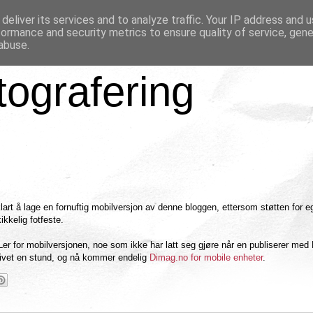
deliver its services and to analyze traffic. Your IP address and 
formance and security metrics to ensure quality of service, gen
abuse.
tografering
klart å lage en fornuftig mobilversjon av denne bloggen, ettersom støtten for e
ikkelig fotfeste.
er for mobilversjonen, noe som ikke har latt seg gjøre når en publiserer med 
tivet en stund, og nå kommer endelig
Dimag.no for mobile enheter
.