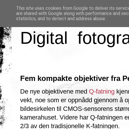
This site uses cookies from Google to deliver its servic
are shared with Google along with performance and secu
statistics, and to detect and address abuse.
Digital fotogr
Fem kompakte objektiver fra P
De nye objektivene med
Q-fatning
kjen
vekt, noe som er oppnådd gjennom å op
bildesirkelen til CMOS-sensorens større
kamerahuset. Videre har Q-fatningen e
2/3 av den tradisjonelle K-fatningen.