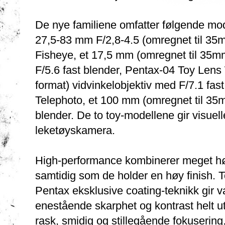
De nye familiene omfatter følgende mo
27,5-83 mm F/2,8-4.5 (omregnet til 35
Fisheye, et 17,5 mm (omregnet til 35mm
F/5.6 fast blender, Pentax-04 Toy Len
format) vidvinkelobjektiv med F/7.1 fa
Telephoto, et 100 mm (omregnet til 35m
blender. De to toy-modellene gir visuel
leketøyskamera.
High-performance kombinerer meget høy 
samtidig som de holder en høy finish.
Pentax eksklusive coating-teknikk gir va
enestående skarphet og kontrast helt ut
rask, smidig og stillegående fokuserin