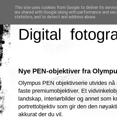
This site uses cookies from Google to deliver its servic
are shared with Google along with performance and secu
statistics, and to detect and address abuse.
Digital fotogr
Nye PEN-objektiver fra Olymp
Olympus PEN objektivserie utvides nå 
faste premiumobjektiver. Et vidvinkelobj
landskap, interiørbilder og annet som k
portrettobjektiv som gir den den nøyak
akkurat der du vil.