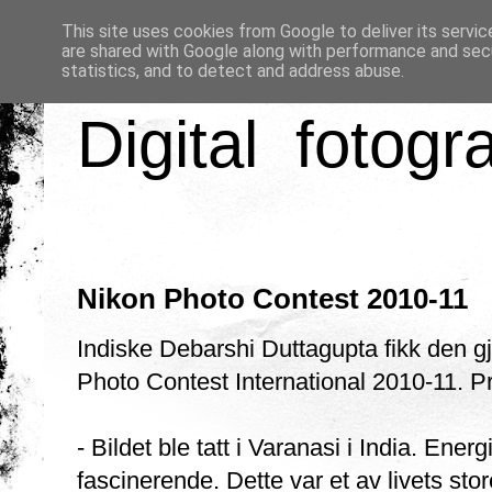
This site uses cookies from Google to deliver its servic
are shared with Google along with performance and secu
statistics, and to detect and address abuse.
Digital fotogr
Nikon Photo Contest 2010-11
Indiske Debarshi Duttagupta fikk den g
Photo Contest International 2010-11. Pris
- Bildet ble tatt i Varanasi i India. Ener
fascinerende. Dette var et av livets sto