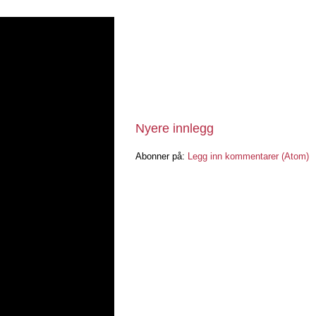
Nyere innlegg
Abonner på:
Legg inn kommentarer (Atom)