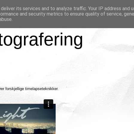
deliver its services and to analyze traffic. Your IP address and 
formance and security metrics to ensure quality of service, gen
abuse.
tografering
er forskjellige timelapseteknikker.