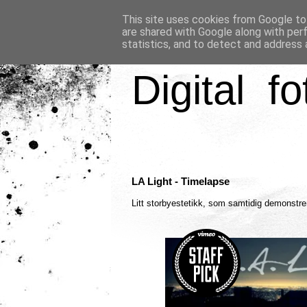
This site uses cookies from Google to 
are shared with Google along with per
statistics, and to detect and address 
Digital fo
LA Light - Timelapse
Litt storbyestetikk, som samtidig demonstrer