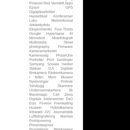
Polaroid
Red
Vanntett
Apps
Epson
GPS
Gigapikselbilder
Hasselblad
Konferanser
Lytro
Mellomformat
Arkitekturfoto
Eksperimenter
Four-Thirds
Google
Hyperlapse
KI
Minnekort
Motefotografi
Multimedia
Street
photography
Firmware
Kameramarkedet
Kameravalg
PhaseOne
Portretter
Print
Samlinger
Samyang
Sosiale medier
Stativer
DJI
Digitale
filmkamera
Ekstremkamera
I felten
Moro
Museer
Nyvinninger
Pinhole
Selvbygg
Skannere
Undervannskamera
8k
Blackmagic
Carl Zeiss
Digitale bilderammer
DxO
Eizo
Foveon
Fremkalling
Huawei
Hybridkamera
Infrarødt
JVC
Journalistikk
Luftfotografering
Mamiya
Posisjonering
Presentasjoner
Prosjektorer
Webkamera