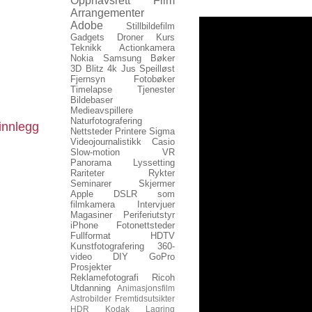
Opphavsrett
Film
Arrangementer
Adobe
Stillbildefilm
Gadgets
Droner
Kurs
Teknikk
Actionkamera
Nokia
Samsung
Bøker
3D
Blitz
4k
Jus
Speilløst
Fjernsyn
Fotobøker
Timelapse
Tjenester
Bildebaser
Medieavspillere
Naturfotografering
innlegg
Nettsteder
Printere
Sigma
Videojournalistikk
Casio
Slow-motion
VR
Panorama
Lyssetting
Rariteter
Rykter
Seminarer
Skjermer
Apple
DSLR som
filmkamera
Intervjuer
Magasiner
Periferiutstyr
iPhone
Fotonettsteder
Fullformat
HDTV
Kunstfotografering
360-
video
DIY
GoPro
Prosjekter
Reklamefotografi
Ricoh
Utdanning
Animasjonsfilm
Astrobilder
Fremtidsutsikter
HDR
Kodak
Lagring