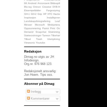
6K
Android
Annonsere
Bildespill
Blu-ray
Chinon
Creative
DVB-H
Eksempelbilder
Fargestyring
GH-1
GH-2
Grip
HP
HTC
Hacks
Inspirasjon
Installsjoner
Landskapsfotografering
Leaf
Messer
Microsoft
Minikamera
Oppsummering
Parrot
Print On
Demand
Snapchat
Strømming
Støtteordninger
Tamron
Tilbehør
Tilbud
Trash
Utsmykning
Viewsonic
Youtube
Redaksjon
Dimag.no utgis av JH
Infodesign.
Org.nr. 976 968 123.
Redaksjonelt ansvarlig:
Jon Hoem.
Tips oss
.
Abonner på Dimag
Innlegg
Kommentarer