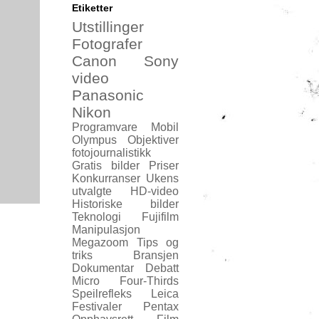
Etiketter
Utstillinger
Fotografer
Canon
Sony
video
Panasonic
Nikon
Programvare
Mobil
Olympus
Objektiver
fotojournalistikk
Gratis bilder
Priser
Konkurranser
Ukens
utvalgte
HD-video
Historiske bilder
Teknologi
Fujifilm
Manipulasjon
Megazoom
Tips og
triks
Bransjen
Dokumentar
Debatt
Micro Four-Thirds
Speilrefleks
Leica
Festivaler
Pentax