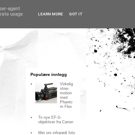
user-agent
erate usage
LEARN MORE
GOT IT
Populære innlegg
Virkelig
slow-
motion
med
Phanto
m Flex
To nye EF-S-
objektiver fra Canon
Mer om infrarødt foto