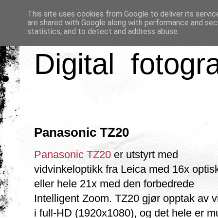
This site uses cookies from Google to deliver its servic
are shared with Google along with performance and secu
statistics, and to detect and address abuse.
Digital fotogr
Panasonic TZ20
Panasonic TZ20
er utstyrt med
vidvinkeloptikk fra Leica med 16x optis
eller hele 21x med den forbedrede
Intelligent Zoom. TZ20 gjør opptak av 
i full-HD (1920x1080), og det hele er mu