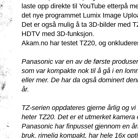
laste opp direkte til YouTube etterpå m
det nye programmet Lumix Image Uplo
Det er også mulig å ta 3D-bilder med TZ
HDTV med 3D-funksjon.
Akam.no har testet TZ20, og onkluderer
Panasonic var en av de første produs
som var kompakte nok til å gå i en lom
eller mer. De har da også dominert den
år.
TZ-serien oppdateres gjerne årlig og vi
heter TZ20. Det er et utmerket kamera
Panasonic har finpusset gjennom en årr
bruk, rimelig kompakt, har hele 16x opt