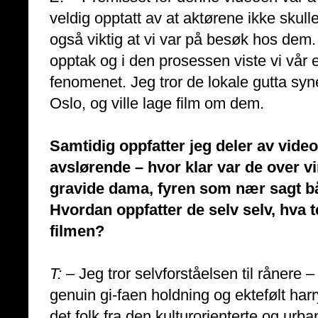
veldig opptatt av at aktørene ikke skull
også viktig at vi var på besøk hos dem.
opptak og i den prosessen viste vi vår 
fenomenet. Jeg tror de lokale gutta syne
Oslo, og ville lage film om dem.
Samtidig oppfatter jeg deler av vid
avslørende – hvor klar var de over vi
gravide dama, fyren som nær sagt bå
Hvordan oppfatter de selv selv, hva 
filmen?
T:
– Jeg tror selvforståelsen til rånere 
genuin gi-faen holdning og ektefølt har
det folk fra den kulturorienterte og ur