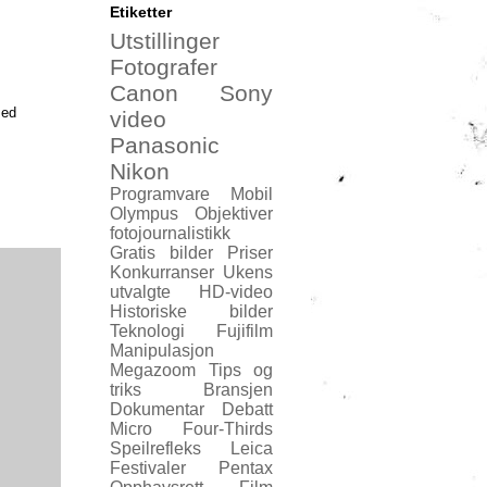
Etiketter
Utstillinger
Fotografer
Canon
Sony
med
video
Panasonic
Nikon
Programvare
Mobil
Olympus
Objektiver
fotojournalistikk
Gratis bilder
Priser
Konkurranser
Ukens
utvalgte
HD-video
Historiske bilder
Teknologi
Fujifilm
Manipulasjon
Megazoom
Tips og
triks
Bransjen
Dokumentar
Debatt
Micro Four-Thirds
Speilrefleks
Leica
Festivaler
Pentax