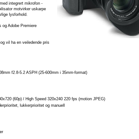
 med integrert mikrofon -
bilisator motvirker uskarpe
lige lysforhold.
s og Adobe Premiere
 og vil ha en veiledende pris
5-108mm f2.8-5.2 ASPH (25-600mm i 35mm-format)
80x720 (60p) / High Speed 320x240 220 fps (motion JPEG)
rioritet, lukkerprioritet og manuell
er