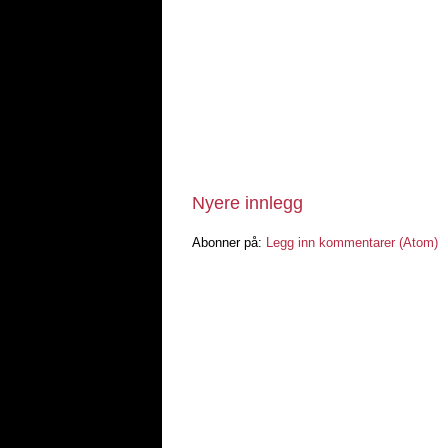
Nyere innlegg
Abonner på:
Legg inn kommentarer (Atom)