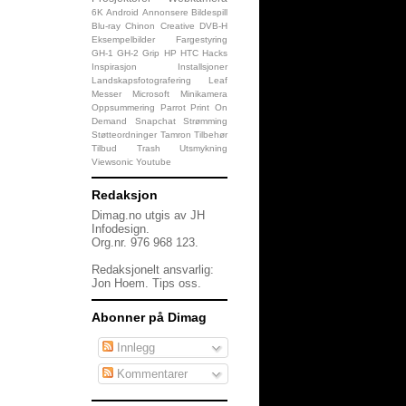
6K
Android
Annonsere
Bildespill
Blu-ray
Chinon
Creative
DVB-H
Eksempelbilder
Fargestyring
GH-1
GH-2
Grip
HP
HTC
Hacks
Inspirasjon
Installsjoner
Landskapsfotografering
Leaf
Messer
Microsoft
Minikamera
Oppsummering
Parrot
Print On
Demand
Snapchat
Strømming
Støtteordninger
Tamron
Tilbehør
Tilbud
Trash
Utsmykning
Viewsonic
Youtube
Redaksjon
Dimag.no utgis av JH
Infodesign.
Org.nr. 976 968 123.
Redaksjonelt ansvarlig:
Jon Hoem.
Tips oss
.
Abonner på Dimag
Innlegg
Kommentarer