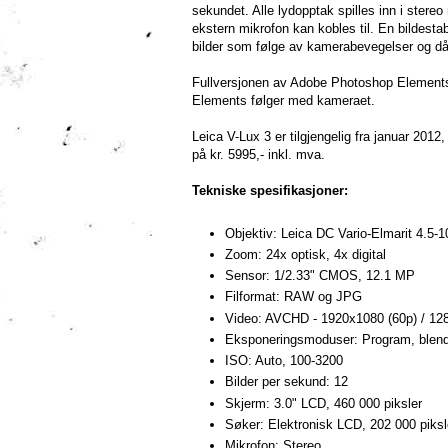
sekundet. Alle lydopptak spilles inn i stereo
ekstern mikrofon kan kobles til. En bildesta
bilder som følge av kamerabevegelser og dår
Fullversjonen av Adobe Photoshop Element
Elements følger med kameraet.
Leica V-Lux 3 er tilgjengelig fra januar 2012,
på kr. 5995,- inkl. mva.
Tekniske spesifikasjoner:
Objektiv: Leica DC Vario-Elmarit 4.
Zoom: 24x optisk, 4x digital
Sensor: 1/2.33" CMOS, 12.1 MP
Filformat: RAW og JPG
Video: AVCHD - 1920x1080 (60p) / 12
Eksponeringsmoduser: Program, blenderp
ISO: Auto, 100-3200
Bilder per sekund: 12
Skjerm: 3.0" LCD, 460 000 piksler
Søker: Elektronisk LCD, 202 000 piksl
Mikrofon: Stereo