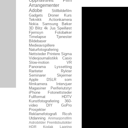
Opphavsrett
Film
Arrangementer
Adobe
Stillbildefilm
Gadgets
Droner
Kurs
Teknikk
Actionkamera
Nokia
Samsung
Bøker
3D
Blitz
4k
Jus
Speilløst
Fjernsyn
Fotobøker
Timelapse
Tjenester
Bildebaser
Medieavspillere
Naturfotografering
Nettsteder
Printere
Sigma
Videojournalistikk
Casio
Slow-motion
VR
Panorama
Lyssetting
Rariteter
Rykter
Seminarer
Skjermer
Apple
DSLR som
filmkamera
Intervjuer
Magasiner
Periferiutstyr
iPhone
Fotonettsteder
Fullformat
HDTV
Kunstfotografering
360-
video
DIY
GoPro
Prosjekter
Reklamefotografi
Ricoh
Utdanning
Animasjonsfilm
Astrobilder
Fremtidsutsikter
HDR
Kodak
Lagring