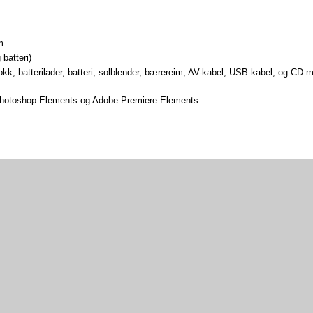
m
batteri)
kk, batterilader, batteri, solblender, bærereim, AV-kabel, USB-kabel, og CD 
hotoshop Elements og Adobe Premiere Elements.