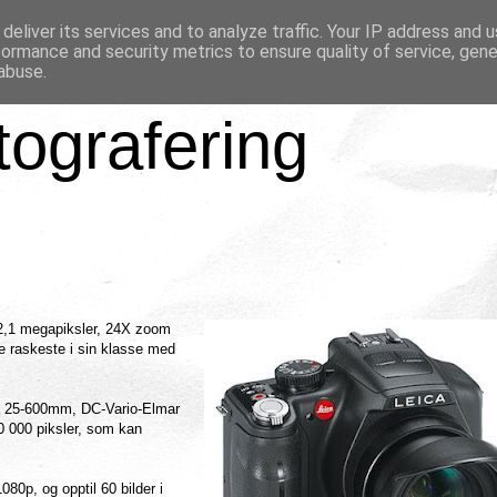
deliver its services and to analyze traffic. Your IP address and 
formance and security metrics to ensure quality of service, gen
abuse.
tografering
2,1 megapiksler, 24X zoom
e raskeste i sin klasse med
ra 25-600mm, DC-Vario-Elmar
 000 piksler, som kan
0p, og opptil 60 bilder i