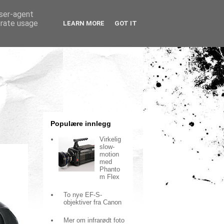
user-agent
erate usage
LEARN MORE
GOT IT
Populære innlegg
Virkelig
slow-
motion
med
Phanto
m Flex
To nye EF-S-
objektiver fra Canon
Mer om infrarødt foto