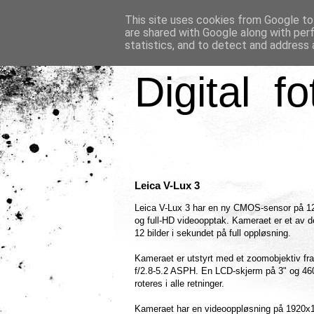
This site uses cookies from Google to 
are shared with Google along with per
statistics, and to detect and address 
Digital fo
Leica V-Lux 3
Leica V-Lux 3 har en ny CMOS-sensor på 1
og full-HD videoopptak. Kameraet er et av d
12 bilder i sekundet på full oppløsning.
Kameraet er utstyrt med et zoomobjektiv f
f/2.8-5.2 ASPH. En LCD-skjerm på 3" og 460
roteres i alle retninger.
Kameraet har en videooppløsning på 1920x108