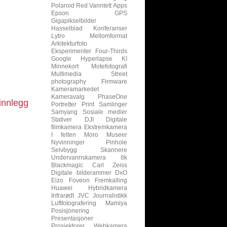
Polaroid
Red
Vanntett
Apps
Epson
GPS
Gigapikselbilder
Hasselblad
Konferanser
Lytro
Mellomformat
Arkitekturfoto
Eksperimenter
Four-Thirds
Google
Hyperlapse
KI
Minnekort
Motefotografi
Multimedia
Street
photography
Firmware
Kameramarkedet
Kameravalg
PhaseOne
innlegg
Portretter
Print
Samlinger
Samyang
Sosiale medier
Stativer
DJI
Digitale
filmkamera
Ekstremkamera
I felten
Moro
Museer
Nyvinninger
Pinhole
Selvbygg
Skannere
Undervannskamera
8k
Blackmagic
Carl Zeiss
Digitale bilderammer
DxO
Eizo
Foveon
Fremkalling
Huawei
Hybridkamera
Infrarødt
JVC
Journalistikk
Luftfotografering
Mamiya
Posisjonering
Presentasjoner
Prosjektorer
Webkamera