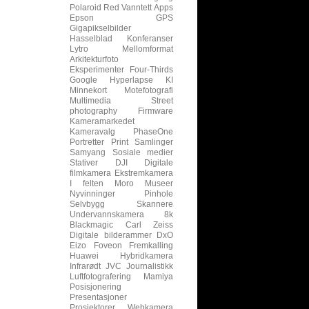
Polaroid
Red
Vanntett
Apps
Epson
GPS
Gigapikselbilder
Hasselblad
Konferanser
Lytro
Mellomformat
Arkitekturfoto
Eksperimenter
Four-Thirds
Google
Hyperlapse
KI
Minnekort
Motefotografi
Multimedia
Street
photography
Firmware
Kameramarkedet
Kameravalg
PhaseOne
Portretter
Print
Samlinger
Samyang
Sosiale medier
Stativer
DJI
Digitale
filmkamera
Ekstremkamera
I felten
Moro
Museer
Nyvinninger
Pinhole
Selvbygg
Skannere
Undervannskamera
8k
Blackmagic
Carl Zeiss
Digitale bilderammer
DxO
Eizo
Foveon
Fremkalling
Huawei
Hybridkamera
Infrarødt
JVC
Journalistikk
Luftfotografering
Mamiya
Posisjonering
Presentasjoner
Prosjektorer
Webkamera