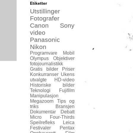
Etiketter
Utstillinger
Fotografer
Canon
Sony
video
Panasonic
Nikon
Programvare
Mobil
Olympus
Objektiver
fotojournalistikk
Gratis bilder
Priser
Konkurranser
Ukens
utvalgte
HD-video
Historiske bilder
Teknologi
Fujifilm
Manipulasjon
Megazoom
Tips og
triks
Bransjen
Dokumentar
Debatt
Micro Four-Thirds
Speilrefleks
Leica
Festivaler
Pentax