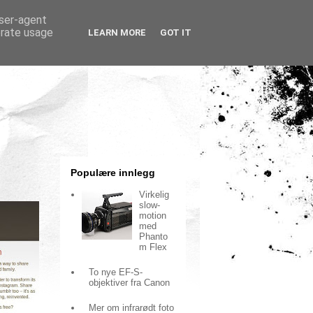
user-agent
erate usage
LEARN MORE
GOT IT
Populære innlegg
Virkelig
slow-
motion
med
Phanto
m Flex
To nye EF-S-
objektiver fra Canon
Mer om infrarødt foto