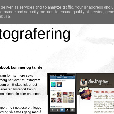
deliver its services and to analyze traffic. Your IP address and 
formance and security metrics to ensure quality of service, gen
abuse.
tografering
cebook kommer og tar de
agram for nærmere seks
rberg har lovet at Instagram
om er litt skeptisk er det
jenesten Instaport kan du
amaskinen din eller en annen
taport.me i nettleseren, logge
ord og så sette i gang med å