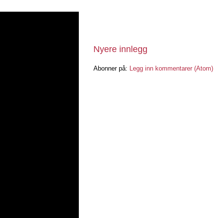
Nyere innlegg
Abonner på:
Legg inn kommentarer (Atom)