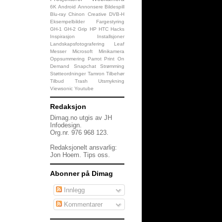
6K
Android
Annonsere
Bildespill
Blu-ray
Chinon
Creative
DVB-H
Eksempelbilder
Fargestyring
GH-1
GH-2
Grip
HP
HTC
Hacks
Inspirasjon
Installsjoner
Landskapsfotografering
Leaf
Messer
Microsoft
Minikamera
Oppsummering
Parrot
Print On
Demand
Snapchat
Strømming
Støtteordninger
Tamron
Tilbehør
Tilbud
Trash
Utsmykning
Viewsonic
Youtube
Redaksjon
Dimag.no utgis av JH
Infodesign.
Org.nr. 976 968 123.
Redaksjonelt ansvarlig:
Jon Hoem.
Tips oss
.
Abonner på Dimag
Innlegg
Kommentarer