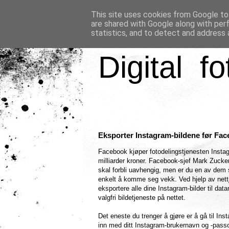
This site uses cookies from Google to 
are shared with Google along with per
statistics, and to detect and address 
Digital fo
Eksporter Instagram-bildene før Fa
Facebook kjøper fotodelingstjenesten Inst
milliarder kroner. Facebook-sjef Mark Zucke
skal forbli uavhengig, men er du en av dem s
enkelt å komme seg vekk. Ved hjelp av nett
eksportere alle dine Instagram-bilder til dat
valgfri bildetjeneste på nettet.
Det eneste du trenger å gjøre er å gå til Ins
inn med ditt Instagram-brukernavn og -pass