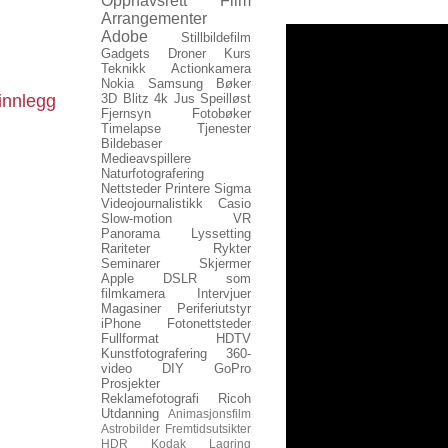
Opphavsrett
Film
Arrangementer
Adobe
Stillbildefilm
Gadgets
Droner
Kurs
Teknikk
Actionkamera
Nokia
Samsung
Bøker
innlegg
3D
Blitz
4k
Jus
Speilløst
Fjernsyn
Fotobøker
Timelapse
Tjenester
Bildebaser
Medieavspillere
Naturfotografering
Nettsteder
Printere
Sigma
Videojournalistikk
Casio
Slow-motion
VR
Panorama
Lyssetting
Rariteter
Rykter
Seminarer
Skjermer
Apple
DSLR som
filmkamera
Intervjuer
Magasiner
Periferiutstyr
iPhone
Fotonettsteder
Fullformat
HDTV
Kunstfotografering
360-
video
DIY
GoPro
Prosjekter
Reklamefotografi
Ricoh
Utdanning
Animasjonsfilm
Astrobilder
Fremtidsutsikter
HDR
Kodak
Lagring