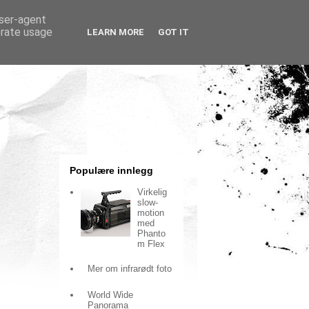
user-agent
erate usage
LEARN MORE
GOT IT
Populære innlegg
Virkelig
slow-
motion
med
Phanto
m Flex
Mer om infrarødt foto
World Wide
Panorama