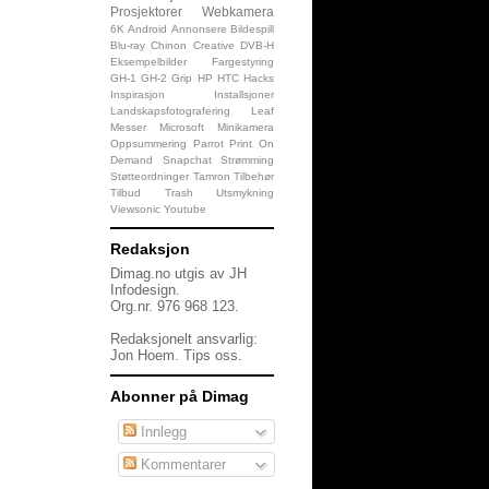
Prosjektorer
Webkamera
6K
Android
Annonsere
Bildespill
Blu-ray
Chinon
Creative
DVB-H
Eksempelbilder
Fargestyring
GH-1
GH-2
Grip
HP
HTC
Hacks
Inspirasjon
Installsjoner
Landskapsfotografering
Leaf
Messer
Microsoft
Minikamera
Oppsummering
Parrot
Print On
Demand
Snapchat
Strømming
Støtteordninger
Tamron
Tilbehør
Tilbud
Trash
Utsmykning
Viewsonic
Youtube
Redaksjon
Dimag.no utgis av JH
Infodesign.
Org.nr. 976 968 123.
Redaksjonelt ansvarlig:
Jon Hoem.
Tips oss
.
Abonner på Dimag
Innlegg
Kommentarer