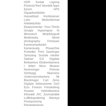
HDR
Kodak
Lagring
Polaroid
Red
Vanntett
Apps
Epson
GPS
Gigapikselbilder
Hasselblad
Konferanser
Lytro
Mellomformat
Arkitekturfoto
Eksperimenter
Four-Thirds
Google
Hyperlapse
KI
Minnekort
Motefotografi
Multimedia
Street
photography
Firmware
Kameramarkedet
Kameravalg
PhaseOne
Portretter
Print
Samlinger
Samyang
Sosiale medier
Stativer
DJI
Digitale
filmkamera
Ekstremkamera
I felten
Moro
Museer
Nyvinninger
Pinhole
Selvbygg
Skannere
Undervannskamera
8k
Blackmagic
Carl Zeiss
Digitale bilderammer
DxO
Eizo
Foveon
Fremkalling
Huawei
Hybridkamera
Infrarødt
JVC
Journalistikk
Luftfotografering
Mamiya
Posisjonering
Presentasjoner