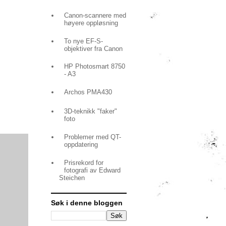
Canon-scannere med
høyere oppløsning
To nye EF-S-
objektiver fra Canon
HP Photosmart 8750
- A3
Archos PMA430
3D-teknikk "faker"
foto
Problemer med QT-
oppdatering
Prisrekord for
fotografi av Edward
Steichen
Søk i denne bloggen