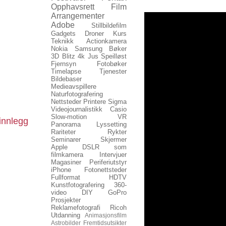
Opphavsrett
Film
Arrangementer
Adobe
Stillbildefilm
Gadgets
Droner
Kurs
Teknikk
Actionkamera
Nokia
Samsung
Bøker
3D
Blitz
4k
Jus
Speilløst
Fjernsyn
Fotobøker
Timelapse
Tjenester
Bildebaser
Medieavspillere
Naturfotografering
Nettsteder
Printere
Sigma
Videojournalistikk
Casio
Slow-motion
VR
innlegg
Panorama
Lyssetting
Rariteter
Rykter
Seminarer
Skjermer
Apple
DSLR som
filmkamera
Intervjuer
Magasiner
Periferiutstyr
iPhone
Fotonettsteder
Fullformat
HDTV
Kunstfotografering
360-
video
DIY
GoPro
Prosjekter
Reklamefotografi
Ricoh
Utdanning
Animasjonsfilm
Astrobilder
Fremtidsutsikter