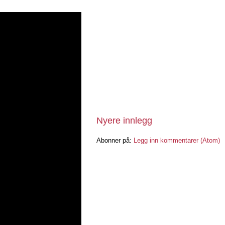
Nyere innlegg
Abonner på:
Legg inn kommentarer (Atom)