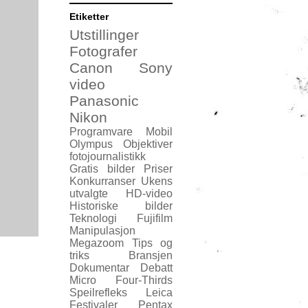
Etiketter
Utstillinger
Fotografer
Canon
Sony
video
Panasonic
Nikon
Programvare
Mobil
Olympus
Objektiver
fotojournalistikk
Gratis bilder
Priser
Konkurranser
Ukens
utvalgte
HD-video
Historiske bilder
Teknologi
Fujifilm
Manipulasjon
Megazoom
Tips og
triks
Bransjen
Dokumentar
Debatt
Micro Four-Thirds
Speilrefleks
Leica
Festivaler
Pentax