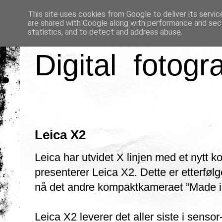
This site uses cookies from Google to deliver its servic
are shared with Google along with performance and secu
statistics, and to detect and address abuse.
Digital fotogr
Leica X2
Leica har utvidet X linjen med et nytt
presenterer Leica X2. Dette er etterfølg
nå det andre kompaktkameraet ”Made 
Leica X2 leverer det aller siste i sensor